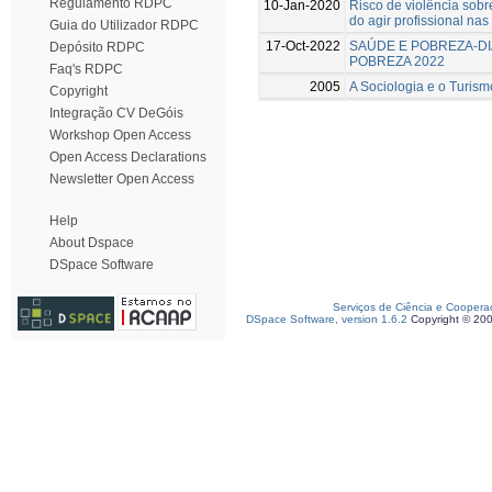
Regulamento RDPC
10-Jan-2020
Risco de violência sobr
do agir profissional nas
Guia do Utilizador RDPC
17-Oct-2022
SAÚDE E POBREZA-DI
Depósito RDPC
POBREZA 2022
Faq's RDPC
2005
A Sociologia e o Turism
Copyright
Integração CV DeGóis
Workshop Open Access
Open Access Declarations
Newsletter Open Access
Help
About Dspace
DSpace Software
Serviços de Ciência e Coopera
DSpace Software, version 1.6.2
Copyright © 20