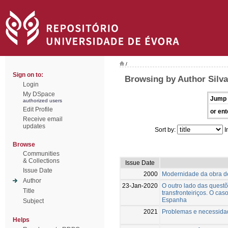
/
Sign on to:
Browsing by Author Silva
Login
My DSpace
Jump 
authorized users
Edit Profile
or ent
Receive email
updates
Sort by:
I
Browse
Communities
& Collections
Issue Date
Issue Date
2000
Modernidade da obra d
Author
23-Jan-2020
O outro lado das questõ
Title
transfronteiriços. O ca
Espanha
Subject
2021
Problemas e necessidad
Helps