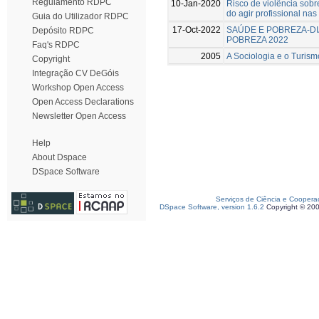
Regulamento RDPC
10-Jan-2020
Risco de violência sobr
do agir profissional nas
Guia do Utilizador RDPC
17-Oct-2022
SAÚDE E POBREZA-DI
Depósito RDPC
POBREZA 2022
Faq's RDPC
2005
A Sociologia e o Turism
Copyright
Integração CV DeGóis
Workshop Open Access
Open Access Declarations
Newsletter Open Access
Help
About Dspace
DSpace Software
Serviços de Ciência e Coopera
DSpace Software, version 1.6.2
Copyright © 20