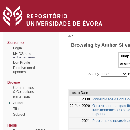
/
Sign on to:
Browsing by Author Silva
Login
My DSpace
Jump 
authorized users
Edit Profile
or ent
Receive email
updates
Sort by:
I
Browse
Communities
& Collections
Issue Date
Issue Date
2000
Modernidade da obra d
Author
23-Jan-2020
O outro lado das questõ
Title
transfronteiriços. O ca
Espanha
Subject
2021
Problemas e necessidad
Helps