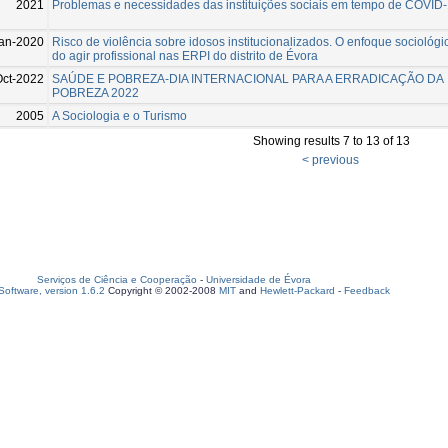
2021
Problemas e necessidades das instituições sociais em tempo de COVID
an-2020
Risco de violência sobre idosos institucionalizados. O enfoque sociológi
do agir profissional nas ERPI do distrito de Évora
Oct-2022
SAÚDE E POBREZA-DIA INTERNACIONAL PARA A ERRADICAÇÃO DA
POBREZA 2022
2005
A Sociologia e o Turismo
Showing results 7 to 13 of 13
< previous
Serviços de Ciência e Cooperação
-
Universidade de Évora
oftware, version 1.6.2
Copyright © 2002-2008
MIT
and
Hewlett-Packard
-
Feedback