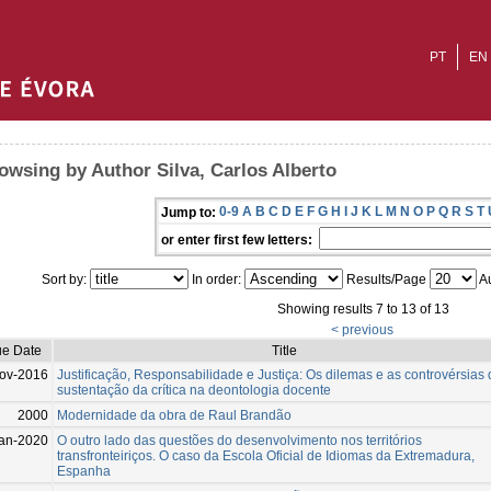
PT
EN
owsing by Author Silva, Carlos Alberto
0-9
A
B
C
D
E
F
G
H
I
J
K
L
M
N
O
P
Q
R
S
T
Jump to:
or enter first few letters:
Sort by:
In order:
Results/Page
Au
Showing results 7 to 13 of 13
< previous
ue Date
Title
ov-2016
Justificação, Responsabilidade e Justiça: Os dilemas e as controvérsias 
sustentação da crítica na deontologia docente
2000
Modernidade da obra de Raul Brandão
an-2020
O outro lado das questões do desenvolvimento nos territórios
transfronteiriços. O caso da Escola Oficial de Idiomas da Extremadura,
Espanha