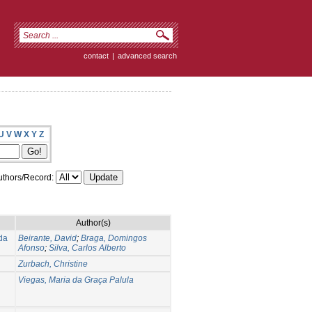
contact
|
advanced search
U
V
W
X
Y
Z
thors/Record:
Author(s)
da
Beirante, David
;
Braga, Domingos
Afonso
;
Silva, Carlos Alberto
Zurbach, Christine
Viegas, Maria da Graça Palula