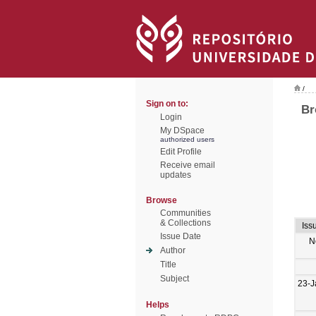
/
Sign on to:
Br
Login
My DSpace
authorized users
Edit Profile
Receive email
updates
Browse
Communities
& Collections
Iss
Issue Date
N
Author
Title
Subject
23-J
Helps