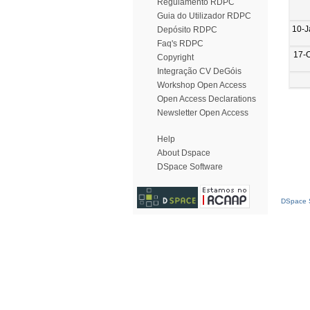
Regulamento RDPC
Guia do Utilizador RDPC
10-J
Depósito RDPC
Faq's RDPC
17-
Copyright
Integração CV DeGóis
Workshop Open Access
Open Access Declarations
Newsletter Open Access
Help
About Dspace
DSpace Software
DSpace S