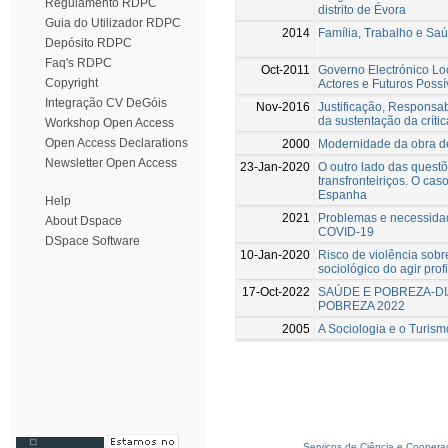
Regulamento RDPC
distrito de Évora
Guia do Utilizador RDPC
2014
Família, Trabalho e Saú
Depósito RDPC
Faq's RDPC
Oct-2011
Governo Electrónico Loc
Copyright
Actores e Futuros Possív
Integração CV DeGóis
Nov-2016
Justificação, Responsab
da sustentação da críti
Workshop Open Access
Open Access Declarations
2000
Modernidade da obra d
Newsletter Open Access
23-Jan-2020
O outro lado das questõ
transfronteiriços. O ca
Espanha
Help
2021
Problemas e necessidad
About Dspace
COVID-19
DSpace Software
10-Jan-2020
Risco de violência sobr
sociológico do agir prof
17-Oct-2022
SAÚDE E POBREZA-DI
POBREZA 2022
2005
A Sociologia e o Turism
Serviços de Ciência e Coopera