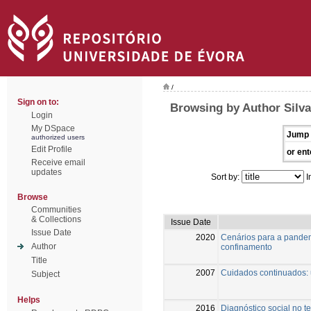
/
Sign on to:
Browsing by Author Silva
Login
My DSpace
Jump 
authorized users
Edit Profile
or ent
Receive email
updates
Sort by:
I
Browse
Communities
& Collections
Issue Date
Issue Date
2020
Cenários para a pandem
Author
confinamento
Title
2007
Cuidados continuados:
Subject
Helps
2016
Diagnóstico social no te