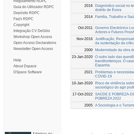
Regulamento RDPC
2016
Diagnóstico social no te
Guia do Utilizador RDPC
distrito de Évora
Depósito RDPC
2014
Família, Trabalho e Saú
Faq's RDPC
Copyright
Oct-2011
Governo Electrónico Loc
Integração CV DeGóis
Actores e Futuros Possív
Workshop Open Access
Nov-2016
Justificação, Responsab
Open Access Declarations
da sustentação da críti
Newsletter Open Access
2000
Modernidade da obra d
23-Jan-2020
O outro lado das questõ
Help
transfronteiriços. O ca
Espanha
About Dspace
2021
Problemas e necessidad
DSpace Software
COVID-19
10-Jan-2020
Risco de violência sobr
sociológico do agir prof
17-Oct-2022
SAÚDE E POBREZA-DI
POBREZA 2022
2005
A Sociologia e o Turism