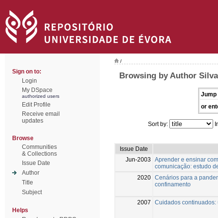
/
Sign on to:
Browsing by Author Silva
Login
My DSpace
Jump 
authorized users
Edit Profile
or ent
Receive email
updates
Sort by:
I
Browse
Communities
Issue Date
& Collections
Jun-2003
Aprender e ensinar com
Issue Date
comunicação: estudo d
Author
2020
Cenários para a pandem
Title
confinamento
Subject
2007
Cuidados continuados:
Helps