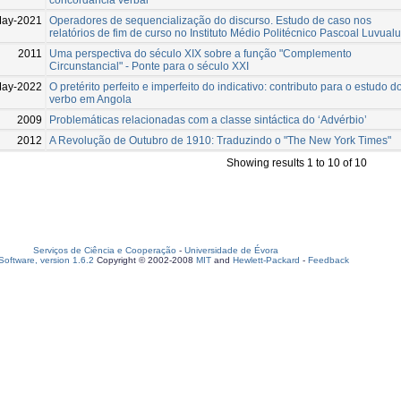
May-2021
Operadores de sequencialização do discurso. Estudo de caso nos
relatórios de fim de curso no Instituto Médio Politécnico Pascoal Luvualu
2011
Uma perspectiva do século XIX sobre a função "Complemento
Circunstancial" - Ponte para o século XXI
May-2022
O pretérito perfeito e imperfeito do indicativo: contributo para o estudo d
verbo em Angola
2009
Problemáticas relacionadas com a classe sintáctica do ‘Advérbio’
2012
A Revolução de Outubro de 1910: Traduzindo o "The New York Times"
Showing results 1 to 10 of 10
Serviços de Ciência e Cooperação
-
Universidade de Évora
oftware, version 1.6.2
Copyright © 2002-2008
MIT
and
Hewlett-Packard
-
Feedback