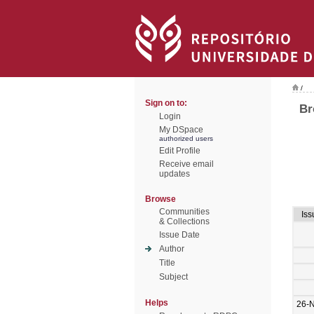
/
Sign on to:
Br
Login
My DSpace
authorized users
Edit Profile
Receive email
updates
Browse
Communities
Iss
& Collections
Issue Date
Author
Title
Subject
Helps
26-