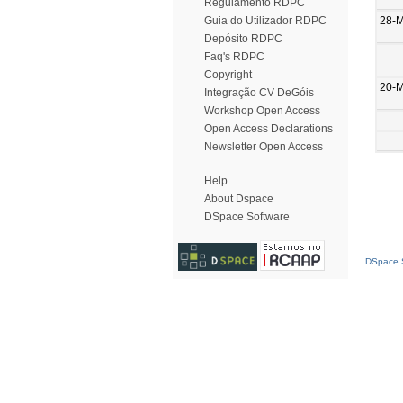
Regulamento RDPC
28-
Guia do Utilizador RDPC
Depósito RDPC
Faq's RDPC
Copyright
20-
Integração CV DeGóis
Workshop Open Access
Open Access Declarations
Newsletter Open Access
Help
About Dspace
DSpace Software
DSpace S