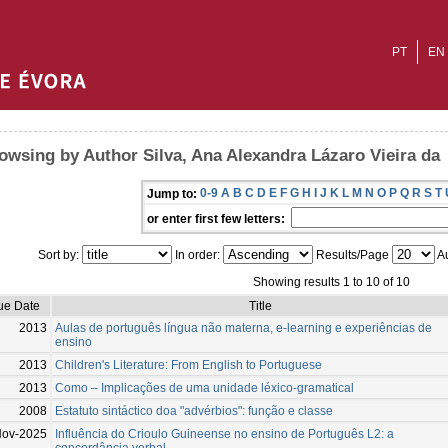
PT
EN
owsing by Author Silva, Ana Alexandra Lázaro Vieira da
0-9
A
B
C
D
E
F
G
H
I
J
K
L
M
N
O
P
Q
R
S
T
Jump to:
or enter first few letters:
Sort by:
In order:
Results/Page
Au
Showing results 1 to 10 of 10
ue Date
Title
2013
Aulas de português língua não materna, e-learning e experiências de
ensino
2013
Children's Literature: From English to Portuguese
2013
Como – Implicações de uma unidade léxico-gramatical
2008
Estatuto sintáctico doa "advérbios": função e classe
Nov-2025
Influência do Crioulo Guineense no ensino de Português L2: a
concordância verbal