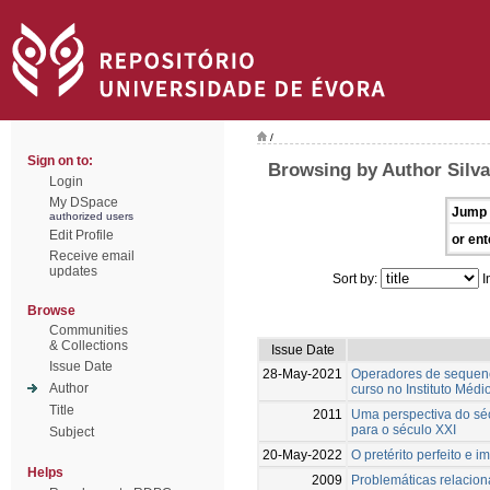
/
Sign on to:
Browsing by Author Silva
Login
My DSpace
Jump 
authorized users
Edit Profile
or ent
Receive email
updates
Sort by:
I
Browse
Communities
& Collections
Issue Date
Issue Date
28-May-2021
Operadores de sequenci
Author
curso no Instituto Médi
Title
2011
Uma perspectiva do séc
para o século XXI
Subject
20-May-2022
O pretérito perfeito e 
Helps
2009
Problemáticas relacion