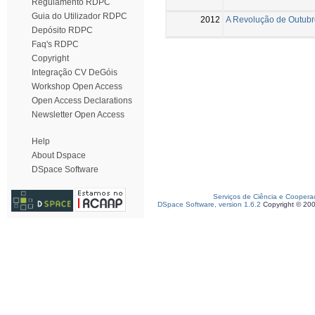
Regulamento RDPC
Guia do Utilizador RDPC
2012
A Revolução de Outubr
Depósito RDPC
Faq's RDPC
Copyright
Integração CV DeGóis
Workshop Open Access
Open Access Declarations
Newsletter Open Access
Help
About Dspace
DSpace Software
Serviços de Ciência e Coopera
DSpace Software, version 1.6.2
Copyright © 20