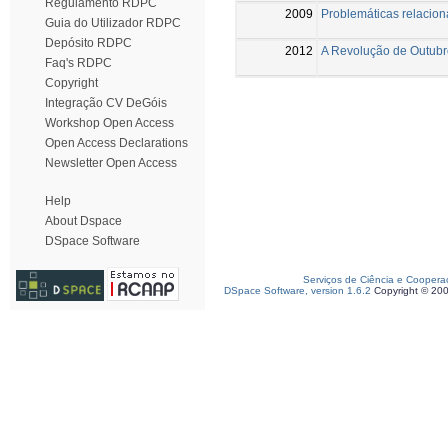
Regulamento RDPC
2009
Problemáticas relacion
Guia do Utilizador RDPC
Depósito RDPC
2012
A Revolução de Outubr
Faq's RDPC
Copyright
Integração CV DeGóis
Workshop Open Access
Open Access Declarations
Newsletter Open Access
Help
About Dspace
DSpace Software
Serviços de Ciência e Coopera
DSpace Software, version 1.6.2
Copyright © 20