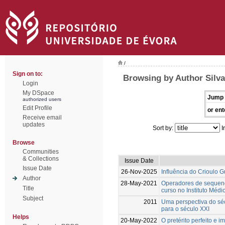
/
Sign on to:
Browsing by Author Silva
Login
My DSpace
Jump 
authorized users
Edit Profile
or ent
Receive email
updates
Sort by:
I
Browse
Communities
& Collections
Issue Date
Issue Date
26-Nov-2025
Influência do Crioulo 
Author
28-May-2021
Operadores de sequenci
Title
curso no Instituto Médi
Subject
2011
Uma perspectiva do séc
para o século XXI
Helps
20-May-2022
O pretérito perfeito e 