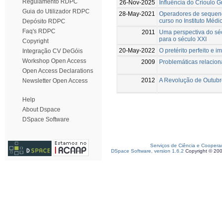
Regulamento RDPC
26-Nov-2025
Influência do Crioulo 
Guia do Utilizador RDPC
28-May-2021
Operadores de sequenci
curso no Instituto Médi
Depósito RDPC
Faq's RDPC
2011
Uma perspectiva do séc
para o século XXI
Copyright
20-May-2022
O pretérito perfeito e 
Integração CV DeGóis
Workshop Open Access
2009
Problemáticas relacion
Open Access Declarations
2012
A Revolução de Outubr
Newsletter Open Access
Help
About Dspace
DSpace Software
Serviços de Ciência e Coopera
DSpace Software, version 1.6.2
Copyright © 20