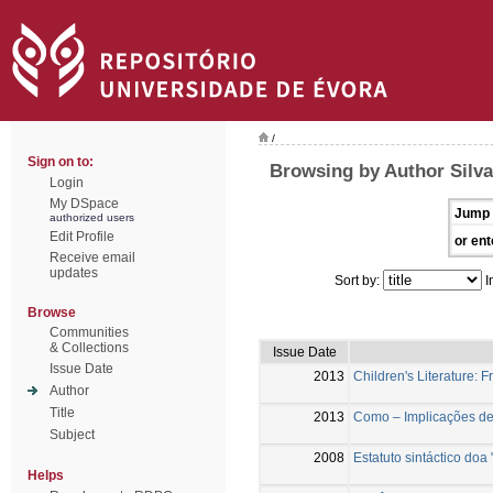
/
Sign on to:
Browsing by Author Silva
Login
My DSpace
Jump 
authorized users
Edit Profile
or ent
Receive email
updates
Sort by:
I
Browse
Communities
& Collections
Issue Date
Issue Date
2013
Children's Literature: 
Author
Title
2013
Como – Implicações de
Subject
2008
Estatuto sintáctico doa
Helps