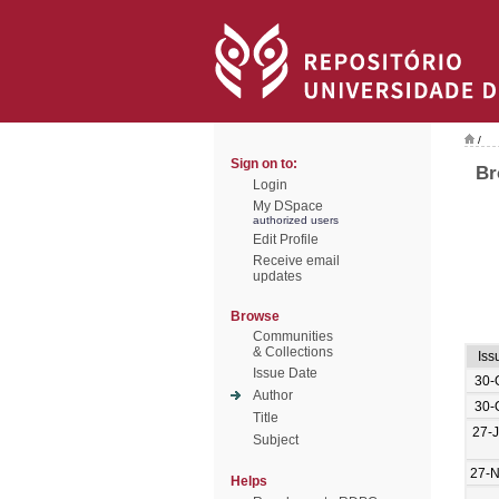
/
Sign on to:
Br
Login
My DSpace
authorized users
Edit Profile
Receive email
updates
Browse
Communities
& Collections
Iss
Issue Date
30-
Author
30-
Title
27-
Subject
27-
Helps