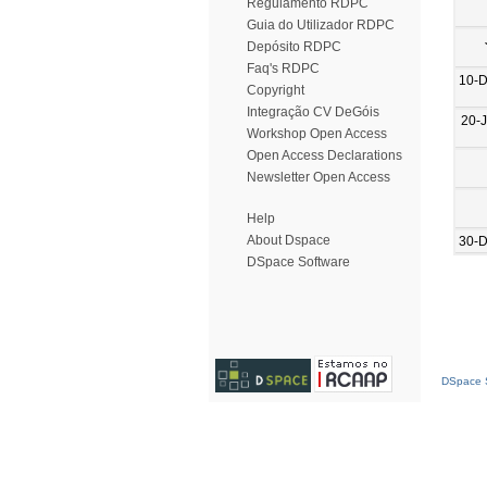
Regulamento RDPC
Guia do Utilizador RDPC
Depósito RDPC
Faq's RDPC
10-
Copyright
Integração CV DeGóis
20-
Workshop Open Access
Open Access Declarations
Newsletter Open Access
Help
About Dspace
30-
DSpace Software
DSpace S