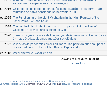
estratégias de superação e de reinvenção
Jul-2016
Os territórios do território português: caraterização e perspetivas para
territórios de baixa densidade no horizonte 2030
Dec-2025
The Functioning of the Light Mechanism in the High Register of the
Tenor Voice – A Case Study
Jan-2025
The gentle timbre in the tenor voice, an approach to the voices of
Giacomo Lauri-Volpi and Beniamino Gigli
2020
Transformações na Zona de Intervenção de Alqueva (e no Alentejo) nas
últimas décadas: algumas questões sociológicas
2022
Vivências da pandemia com visibilidade: uma parte do que ficou para a
posteridade nos midia sociais - Estudo Exploratório
Dec-2018
Vocal energy vs. vocal tension
Showing results 30 to 40 of 40
< previous
Serviços de Ciência e Cooperação
-
Universidade de Évora
oftware, version 1.6.2
Copyright © 2002-2008
MIT
and
Hewlett-Packard
-
Feedback