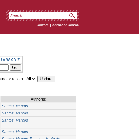
contact
|
advanced search
U
V
W
X
Y
Z
thors/Record:
Author(s)
Santos, Marcos
Santos, Marcos
Santos, Marcos
Santos, Marcos
Santos, Marcos
;
Baltazar, Maria da