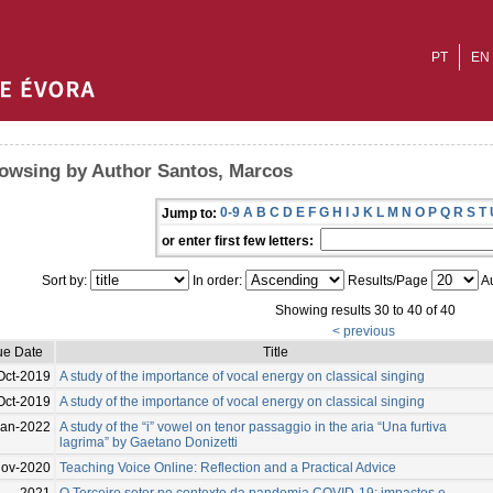
PT
EN
owsing by Author Santos, Marcos
0-9
A
B
C
D
E
F
G
H
I
J
K
L
M
N
O
P
Q
R
S
T
Jump to:
or enter first few letters:
Sort by:
In order:
Results/Page
Au
Showing results 30 to 40 of 40
< previous
ue Date
Title
Oct-2019
A study of the importance of vocal energy on classical singing
Oct-2019
A study of the importance of vocal energy on classical singing
Jan-2022
A study of the “i” vowel on tenor passaggio in the aria “Una furtiva
lagrima” by Gaetano Donizetti
Nov-2020
Teaching Voice Online: Reflection and a Practical Advice
2021
O Terceiro setor no contexto da pandemia COVID-19: impactos e