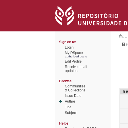
/
Sign on to:
Br
Login
My DSpace
authorized users
Edit Profile
Receive email
updates
Browse
Communities
& Collections
Iss
Issue Date
Author
Title
Subject
Helps