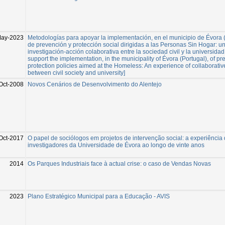
May-2023
Metodologías para apoyar la implementación, en el municipio de Évora (P
de prevención y protección social dirigidas a las Personas Sin Hogar: u
investigación-acción colaborativa entre la sociedad civil y la universida
support the implementation, in the municipality of Évora (Portugal), of pr
protection policies aimed at the Homeless: An experience of collaborativ
between civil society and university]
Oct-2008
Novos Cenários de Desenvolvimento do Alentejo
Oct-2017
O papel de sociólogos em projetos de intervenção social: a experiência
investigadores da Universidade de Évora ao longo de vinte anos
2014
Os Parques Industriais face à actual crise: o caso de Vendas Novas
2023
Plano Estratégico Municipal para a Educação - AVIS