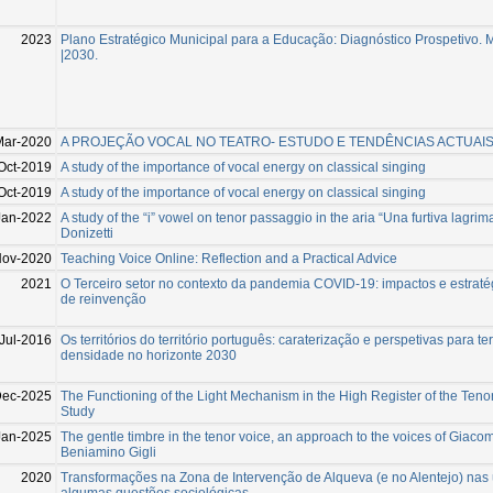
2023
Plano Estratégico Municipal para a Educação: Diagnóstico Prospetivo. 
|2030.
Mar-2020
A PROJEÇÃO VOCAL NO TEATRO- ESTUDO E TENDÊNCIAS ACTUAI
Oct-2019
A study of the importance of vocal energy on classical singing
Oct-2019
A study of the importance of vocal energy on classical singing
Jan-2022
A study of the “i” vowel on tenor passaggio in the aria “Una furtiva lagri
Donizetti
Nov-2020
Teaching Voice Online: Reflection and a Practical Advice
2021
O Terceiro setor no contexto da pandemia COVID-19: impactos e estrat
de reinvenção
Jul-2016
Os territórios do território português: caraterização e perspetivas para ter
densidade no horizonte 2030
Dec-2025
The Functioning of the Light Mechanism in the High Register of the Teno
Study
Jan-2025
The gentle timbre in the tenor voice, an approach to the voices of Giaco
Beniamino Gigli
2020
Transformações na Zona de Intervenção de Alqueva (e no Alentejo) nas 
algumas questões sociológicas