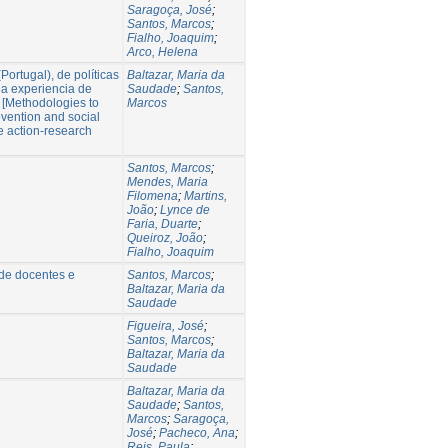
Saragoça, José
;
Santos, Marcos
;
Fialho, Joaquim
;
Arco, Helena
ortugal), de políticas
Baltazar, Maria da
na experiencia de
Saudade
;
Santos,
d [Methodologies to
Marcos
evention and social
e action-research
Santos, Marcos
;
Mendes, Maria
Filomena
;
Martins,
João
;
Lynce de
Faria, Duarte
;
Queiroz, João
;
Fialho, Joaquim
 de docentes e
Santos, Marcos
;
Baltazar, Maria da
Saudade
Figueira, José
;
Santos, Marcos
;
Baltazar, Maria da
Saudade
Baltazar, Maria da
Saudade
;
Santos,
Marcos
;
Saragoça,
José
;
Pacheco, Ana
;
Reis, Paula
;