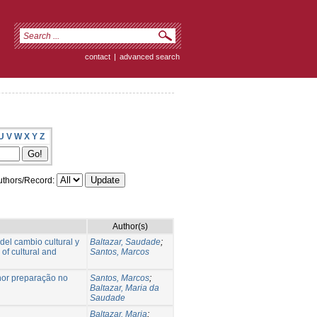
contact
|
advanced search
U
V
W
X
Y
Z
thors/Record:
Author(s)
del cambio cultural y
Baltazar, Saudade
;
 of cultural and
Santos, Marcos
hor preparação no
Santos, Marcos
;
Baltazar, Maria da
Saudade
Baltazar, Maria
;