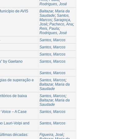
Rodrigues, José
Município de AVIS
Baltazar, Maria da
Saudade
;
Santos,
Marcos
;
Saragoça,
José
;
Pacheco, Ana
;
Reis, Paula
;
Rodrigues, José
S
Santos, Marcos
Santos, Marcos
Santos, Marcos
ma” by Gaetano
Santos, Marcos
Santos, Marcos
égias de superação e
Santos, Marcos
;
Baltazar, Maria da
Saudade
ritórios de baixa
Santos, Marcos
;
Baltazar, Maria da
Saudade
r Voice – A Case
Santos, Marcos
mo Lauri-Volpi and
Santos, Marcos
últimas décadas:
Figueira, José
;
Baltazar, Maria da