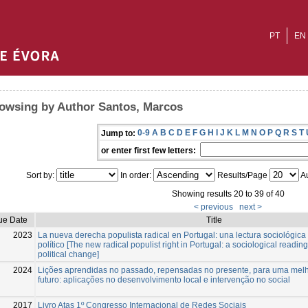
PT
EN
owsing by Author Santos, Marcos
0-9
A
B
C
D
E
F
G
H
I
J
K
L
M
N
O
P
Q
R
S
T
Jump to:
or enter first few letters:
Sort by:
In order:
Results/Page
Au
Showing results 20 to 39 of 40
< previous
next >
ue Date
Title
2023
La nueva derecha populista radical en Portugal: una lectura sociológica 
político [The new radical populist right in Portugal: a sociological reading
political change]
2024
Lições aprendidas no passado, repensadas no presente, para uma mel
futuro: aplicações no desenvolvimento local e intervenção no social
2017
Livro Atas 1º Congresso Internacional de Redes Sociais