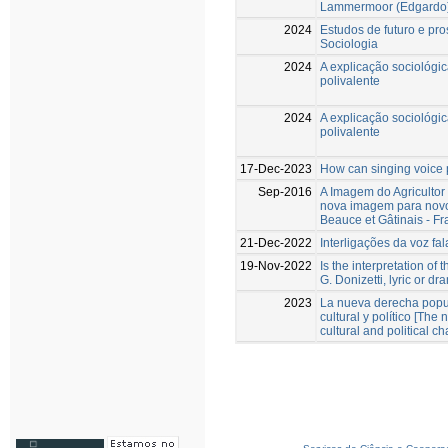
Lammermoor (Edgardo) e
2024
Estudos de futuro e pr
Sociologia
2024
A explicação sociológ
polivalente
2024
A explicação sociológ
polivalente
17-Dec-2023
How can singing voice p
Sep-2016
A Imagem do Agricultor 
nova imagem para novos
Beauce et Gâtinais - Fr
21-Dec-2022
Interligações da voz fal
19-Nov-2022
Is the interpretation o
G. Donizetti, lyric or dr
2023
La nueva derecha populi
cultural y político [The 
cultural and political c