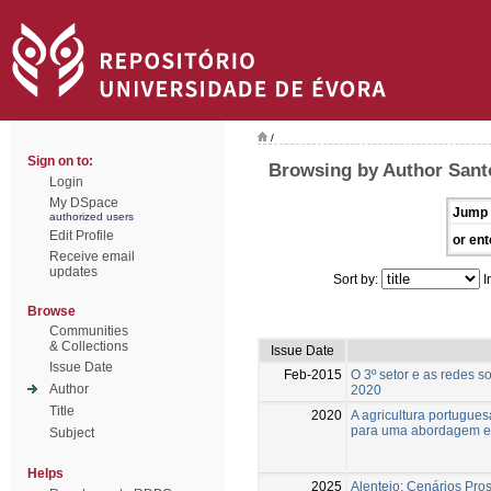
/
Sign on to:
Browsing by Author Sant
Login
My DSpace
Jump 
authorized users
Edit Profile
or ent
Receive email
updates
Sort by:
I
Browse
Communities
& Collections
Issue Date
Issue Date
Feb-2015
O 3º setor e as redes s
Author
2020
Title
2020
A agricultura portugu
para uma abordagem ex
Subject
Helps
2025
Alentejo: Cenários Pros