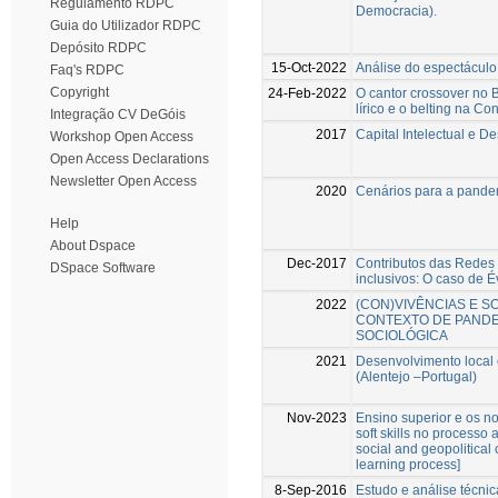
Regulamento RDPC
Democracia).
Guia do Utilizador RDPC
Depósito RDPC
15-Oct-2022
Análise do espectácul
Faq's RDPC
Copyright
24-Feb-2022
O cantor crossover no B
lírico e o belting na 
Integração CV DeGóis
2017
Capital Intelectual e D
Workshop Open Access
Open Access Declarations
Newsletter Open Access
2020
Cenários para a pandem
Help
About Dspace
Dec-2017
Contributos das Redes 
DSpace Software
inclusivos: O caso de É
2022
(CON)VIVÊNCIAS E S
CONTEXTO DE PANDE
SOCIOLÓGICA
2021
Desenvolvimento local e
(Alentejo –Portugal)
Nov-2023
Ensino superior e os no
soft skills no process
social and geopolitical c
learning process]
8-Sep-2016
Estudo e análise técnic