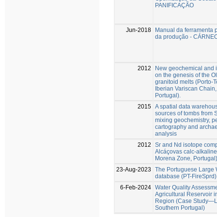
PANIFICAÇÃO
Jun-2018
Manual da ferramenta 
da produção - CÁRNE
2012
New geochemical and is
on the genesis of the O
granitoid melts (Porto
Iberian Variscan Chain
Portugal).
2015
A spatial data warehouse
sources of tombs from S
mixing geochemistry, pe
cartography and archae
analysis
2012
Sr and Nd isotope compo
Alcáçovas calc-alkaline
Morena Zone, Portugal
23-Aug-2023
The Portuguese Large W
database (PT-FireSprd)
6-Feb-2024
Water Quality Assessme
Agricultural Reservoir 
Region (Case Study—La
Southern Portugal)