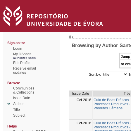
/
Sign on to:
Browsing by Author Santo
Login
My DSpace
Jump 
authorized users
Edit Profile
or ent
Receive email
updates
Sort by:
I
Browse
Communities
& Collections
Issue Date
Title
Issue Date
Oct-2018
Guia de Boas Práticas 
Author
Processos Produtivos -
Produtos Cárneos
Title
Subject
Oct-2018
Guia de Boas Práticas 
Helps
Processos Produtivos -