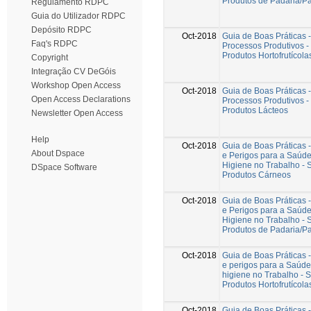
Produtos de Padaria/Pa
Regulamento RDPC
Guia do Utilizador RDPC
Depósito RDPC
Oct-2018
Guia de Boas Práticas 
Faq's RDPC
Processos Produtivos -
Produtos Hortofrutícola
Copyright
Integração CV DeGóis
Workshop Open Access
Oct-2018
Guia de Boas Práticas 
Open Access Declarations
Processos Produtivos -
Produtos Lácteos
Newsletter Open Access
Help
Oct-2018
Guia de Boas Práticas 
About Dspace
e Perigos para a Saúd
Higiene no Trabalho - 
DSpace Software
Produtos Cárneos
Oct-2018
Guia de Boas Práticas 
e Perigos para a Saúd
Higiene no Trabalho - 
Produtos de Padaria/Pa
Oct-2018
Guia de Boas Práticas 
e perigos para a Saúde
higiene no Trabalho - S
Produtos Hortofrutícola
Oct-2018
Guia de Boas Práticas 