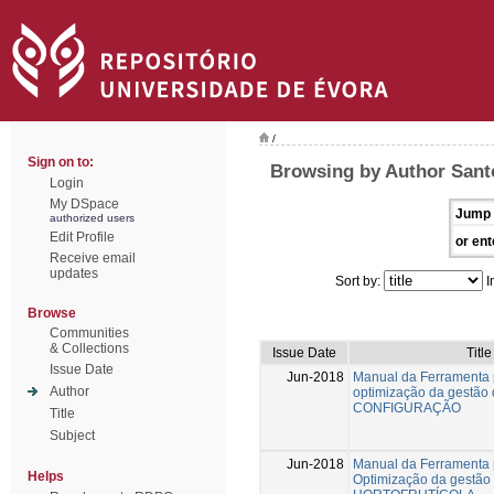
/
Sign on to:
Browsing by Author Santo
Login
My DSpace
Jump 
authorized users
Edit Profile
or ent
Receive email
updates
Sort by:
I
Browse
Communities
& Collections
Issue Date
Title
Issue Date
Jun-2018
Manual da Ferramenta 
Author
optimização da gestão 
CONFIGURAÇÃO
Title
Subject
Jun-2018
Manual da Ferramenta 
Helps
Optimização da gestão