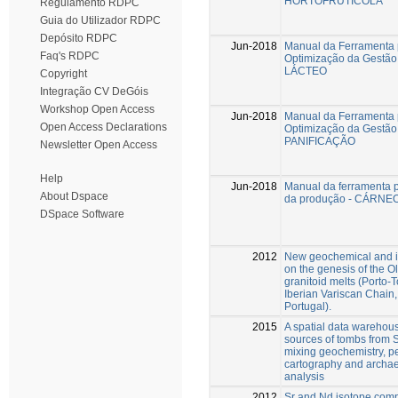
HORTOFRUTÍCOLA
Regulamento RDPC
Guia do Utilizador RDPC
Depósito RDPC
Jun-2018
Manual da Ferramenta 
Faq's RDPC
Optimização da Gestão
LÁCTEO
Copyright
Integração CV DeGóis
Workshop Open Access
Jun-2018
Manual da Ferramenta 
Open Access Declarations
Optimização da Gestão
PANIFICAÇÃO
Newsletter Open Access
Help
Jun-2018
Manual da ferramenta 
About Dspace
da produção - CÁRNE
DSpace Software
2012
New geochemical and is
on the genesis of the O
granitoid melts (Porto
Iberian Variscan Chain
Portugal).
2015
A spatial data warehouse
sources of tombs from S
mixing geochemistry, pe
cartography and archae
analysis
2012
Sr and Nd isotope compo