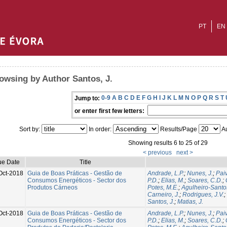
PT
EN
owsing by Author Santos, J.
0-9
A
B
C
D
E
F
G
H
I
J
K
L
M
N
O
P
Q
R
S
T
Jump to:
or enter first few letters:
Sort by:
In order:
Results/Page
Au
Showing results 6 to 25 of 29
< previous
next >
ue Date
Title
Oct-2018
Guia de Boas Práticas - Gestão de
Andrade, L.P.
;
Nunes, J.
;
Paiv
Consumos Energéticos - Sector dos
P.D.
;
Elias, M.
;
Soares, C.D.
;
Produtos Cárneos
Potes, M.E.
;
Agulheiro-Santo
Carneiro, J.
;
Rodrigues, J.V.
;
Santos, J.
;
Matias, J.
Oct-2018
Guia de Boas Práticas - Gestão de
Andrade, L.P.
;
Nunes, J.
;
Paiv
Consumos Energéticos - Sector dos
P.D.
;
Elias, M.
;
Soares, C.D.
;