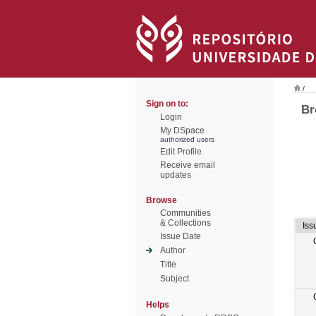
/
Sign on to:
Br
Login
My DSpace
authorized users
Edit Profile
Receive email
updates
Browse
Communities
& Collections
Iss
Issue Date
Author
Title
Subject
Helps