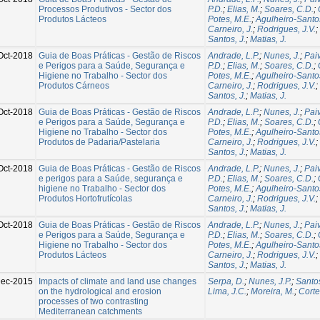
Processos Produtivos - Sector dos
P.D.
;
Elias, M.
;
Soares, C.D.
;
Produtos Lácteos
Potes, M.E.
;
Agulheiro-Santo
Carneiro, J.
;
Rodrigues, J.V.
;
Santos, J.
;
Matias, J.
Oct-2018
Guia de Boas Práticas - Gestão de Riscos
Andrade, L.P.
;
Nunes, J.
;
Paiv
e Perigos para a Saúde, Segurança e
P.D.
;
Elias, M.
;
Soares, C.D.
;
Higiene no Trabalho - Sector dos
Potes, M.E.
;
Agulheiro-Santo
Produtos Cárneos
Carneiro, J.
;
Rodrigues, J.V.
;
Santos, J.
;
Matias, J.
Oct-2018
Guia de Boas Práticas - Gestão de Riscos
Andrade, L.P.
;
Nunes, J.
;
Paiv
e Perigos para a Saúde, Segurança e
P.D.
;
Elias, M.
;
Soares, C.D.
;
Higiene no Trabalho - Sector dos
Potes, M.E.
;
Agulheiro-Santo
Produtos de Padaria/Pastelaria
Carneiro, J.
;
Rodrigues, J.V.
;
Santos, J.
;
Matias, J.
Oct-2018
Guia de Boas Práticas - Gestão de Riscos
Andrade, L.P.
;
Nunes, J.
;
Paiv
e perigos para a Saúde, segurança e
P.D.
;
Elias, M.
;
Soares, C.D.
;
higiene no Trabalho - Sector dos
Potes, M.E.
;
Agulheiro-Santo
Produtos Hortofrutícolas
Carneiro, J.
;
Rodrigues, J.V.
;
Santos, J.
;
Matias, J.
Oct-2018
Guia de Boas Práticas - Gestão de Riscos
Andrade, L.P.
;
Nunes, J.
;
Paiv
e Perigos para a Saúde, Segurança e
P.D.
;
Elias, M.
;
Soares, C.D.
;
Higiene no Trabalho - Sector dos
Potes, M.E.
;
Agulheiro-Santo
Produtos Lácteos
Carneiro, J.
;
Rodrigues, J.V.
;
Santos, J.
;
Matias, J.
Dec-2015
Impacts of climate and land use changes
Serpa, D.
;
Nunes, J.P.
;
Santos
on the hydrological and erosion
Lima, J.C.
;
Moreira, M.
;
Corte
processes of two contrasting
Mediterranean catchments