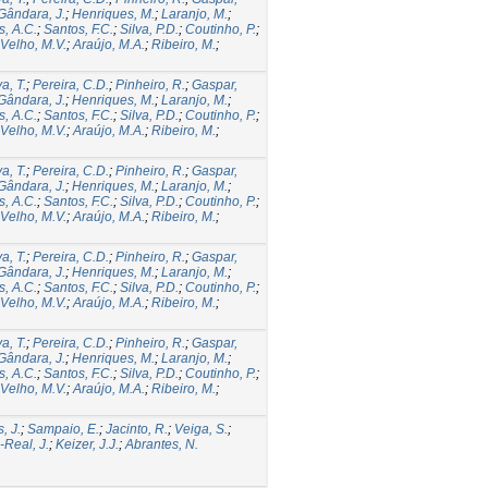
Gândara, J.
;
Henriques, M.
;
Laranjo, M.
;
s, A.C.
;
Santos, F.C.
;
Silva, P.D.
;
Coutinho, P.
;
Velho, M.V.
;
Araújo, M.A.
;
Ribeiro, M.
;
a, T.
;
Pereira, C.D.
;
Pinheiro, R.
;
Gaspar,
Gândara, J.
;
Henriques, M.
;
Laranjo, M.
;
s, A.C.
;
Santos, F.C.
;
Silva, P.D.
;
Coutinho, P.
;
Velho, M.V.
;
Araújo, M.A.
;
Ribeiro, M.
;
a, T.
;
Pereira, C.D.
;
Pinheiro, R.
;
Gaspar,
Gândara, J.
;
Henriques, M.
;
Laranjo, M.
;
s, A.C.
;
Santos, F.C.
;
Silva, P.D.
;
Coutinho, P.
;
Velho, M.V.
;
Araújo, M.A.
;
Ribeiro, M.
;
a, T.
;
Pereira, C.D.
;
Pinheiro, R.
;
Gaspar,
Gândara, J.
;
Henriques, M.
;
Laranjo, M.
;
s, A.C.
;
Santos, F.C.
;
Silva, P.D.
;
Coutinho, P.
;
Velho, M.V.
;
Araújo, M.A.
;
Ribeiro, M.
;
a, T.
;
Pereira, C.D.
;
Pinheiro, R.
;
Gaspar,
Gândara, J.
;
Henriques, M.
;
Laranjo, M.
;
s, A.C.
;
Santos, F.C.
;
Silva, P.D.
;
Coutinho, P.
;
Velho, M.V.
;
Araújo, M.A.
;
Ribeiro, M.
;
, J.
;
Sampaio, E.
;
Jacinto, R.
;
Veiga, S.
;
-Real, J.
;
Keizer, J.J.
;
Abrantes, N.