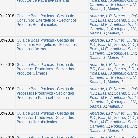
Produtos de Padaria/Pastelaria
Potes, M.E.
;
Agulheiro-Santo
Carneiro, J.
;
Rodrigues, J.V.
;
Santos, J.
;
Matias, J.
Oct-2018
Guia de Boas Práticas - Gestão de
Andrade, L.P.
;
Nunes, J.
;
Paiv
Consumos Energéticos - Sector dos
P.D.
;
Elias, M.
;
Soares, C.D.
;
Produtos Hortofrutícolas
Potes, M.E.
;
Agulheiro-Santo
Carneiro, J.
;
Rodrigues, J.V.
;
Santos, J.
;
Matias, J.
Oct-2018
Guia de Boas Práticas - Gestão de
Andrade, L.P.
;
Nunes, J.
;
Paiv
Consumos Energéticos - Sector dos
P.D.
;
Elias, M.
;
Soares, C.D.
;
Produtos Lácteos
Potes, M.E.
;
Agulheiro-Santo
Carneiro, J.
;
Rodrigues, J.V.
;
Santos, J.
;
Matias, J.
Oct-2018
Guia de Boas Práticas - Gestão de
Andrade, L.P.
;
Nunes, J.
;
Paiv
Processos Produtivos - Sector dos
P.D.
;
Elias, M.
;
Soares, C.D.
;
Produtos Cárneos
Potes, M.E.
;
Agulheiro-Santo
Carneiro, J.
;
Rodrigues, J.V.
;
Santos, J.
;
Matias, J.
Oct-2018
Guia de Boas Práticas - Gestão de
Andrade, L.P.
;
Nunes, J.
;
Paiv
Processos Produtivos - Sector dos
P.D.
;
Elias, M.
;
Soares, C.D.
;
Produtos de Padaria/Pastelaria
Potes, M.E.
;
Agulheiro-Santo
Carneiro, J.
;
Rodrigues, J.V.
;
Santos, J.
;
Matias, J.
Oct-2018
Guia de Boas Práticas - Gestão de
Andrade, L.P.
;
Nunes, J.
;
Paiv
Processos Produtivos - Sector dos
P.D.
;
Elias, M.
;
Soares, C.D.
;
Produtos Hortofrutícolas
Potes, M.E.
;
Agulheiro-Santo
Carneiro, J.
;
Rodrigues, J.V.
;
Santos, J.
;
Matias, J.
Oct-2018
Guia de Boas Práticas - Gestão de
Andrade, L.P.
;
Nunes, J.
;
Paiv