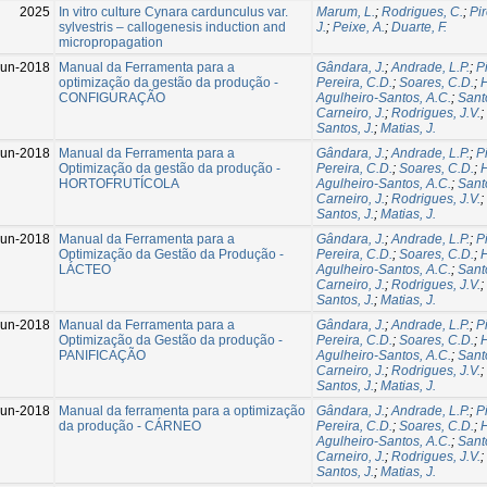
2025
In vitro culture Cynara cardunculus var.
Marum, L.
;
Rodrigues, C.
;
Pir
sylvestris – callogenesis induction and
J.
;
Peixe, A.
;
Duarte, F.
micropropagation
Jun-2018
Manual da Ferramenta para a
Gândara, J.
;
Andrade, L.P.
;
P
optimização da gestão da produção -
Pereira, C.D.
;
Soares, C.D.
;
H
CONFIGURAÇÃO
Agulheiro-Santos, A.C.
;
Santo
Carneiro, J.
;
Rodrigues, J.V.
;
Santos, J.
;
Matias, J.
Jun-2018
Manual da Ferramenta para a
Gândara, J.
;
Andrade, L.P.
;
P
Optimização da gestão da produção -
Pereira, C.D.
;
Soares, C.D.
;
H
HORTOFRUTÍCOLA
Agulheiro-Santos, A.C.
;
Santo
Carneiro, J.
;
Rodrigues, J.V.
;
Santos, J.
;
Matias, J.
Jun-2018
Manual da Ferramenta para a
Gândara, J.
;
Andrade, L.P.
;
P
Optimização da Gestão da Produção -
Pereira, C.D.
;
Soares, C.D.
;
H
LÁCTEO
Agulheiro-Santos, A.C.
;
Santo
Carneiro, J.
;
Rodrigues, J.V.
;
Santos, J.
;
Matias, J.
Jun-2018
Manual da Ferramenta para a
Gândara, J.
;
Andrade, L.P.
;
P
Optimização da Gestão da produção -
Pereira, C.D.
;
Soares, C.D.
;
H
PANIFICAÇÃO
Agulheiro-Santos, A.C.
;
Santo
Carneiro, J.
;
Rodrigues, J.V.
;
Santos, J.
;
Matias, J.
Jun-2018
Manual da ferramenta para a optimização
Gândara, J.
;
Andrade, L.P.
;
P
da produção - CÁRNEO
Pereira, C.D.
;
Soares, C.D.
;
H
Agulheiro-Santos, A.C.
;
Santo
Carneiro, J.
;
Rodrigues, J.V.
;
Santos, J.
;
Matias, J.