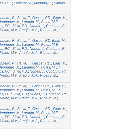
es, R.C.
;
Faustino, A.
;
Marinho, C.
;
Santos,
inheiro, R.
;
Paiva, T.
;
Gaspar, P.D.
;
Elias, M.
;
enriques, M.
;
Laranjo, M.
;
Potes, M.E.
;
s, F.C.
;
Silva, P.D.
;
Nunes, J.
;
Coutinho, P.
;
Velho, M.V.
;
Araújo, M.A.
;
Ribeiro, M.
;
inheiro, R.
;
Paiva, T.
;
Gaspar, P.D
;
Elias, M.
;
enriques, M.
;
Laranjo, M.
;
Potes, M.E.
;
s, F.C.
;
Silva, P.D.
;
Nunes, J.
;
Coutinho, P.
;
Velho, M.V.
;
Araújo, M.A.
;
Ribeiro, M.
;
inheiro, R.
;
Paiva, T.
;
Gaspar, P.D.
;
Elias, M.
;
enriques, M.
;
Laranjo, M.
;
Potes, M.E.
;
s, F.C.
;
Silva, P.D.
;
Nunes, J.
;
Coutinho, P.
;
Velho, M.V.
;
Araújo, M.A.
;
Ribeiro, M.
;
inheiro, R.
;
Paiva, T.
;
Gaspar, P.D
;
Elias, M.
;
enriques, M.
;
Laranjo, M.
;
Potes, M.E.
;
s, F.C.
;
Silva, P.D.
;
Nunes, J.
;
Coutinho, P.
;
Velho, M.V.
;
Araújo, M.A.
;
Ribeiro, M.
;
inheiro, R.
;
Paiva, T.
;
Gaspar, P.D.
;
Elias, M.
;
enriques, M.
;
Laranjo, M.
;
Potes, M.E.
;
s, F.C.
;
Silva, P.D.
;
Nunes, J.
;
Coutinho, P.
;
Velho, M.V.
;
Araújo, M.A.
;
Ribeiro, M.
;