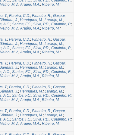
s, A.C.
;
Santos, F.C.
;
Silva, P.D.
;
Coutinho, P.
;
Velho, M.V.
;
Araújo, M.A.
;
Ribeiro, M.
;
a, T.
;
Pereira, C.D.
;
Pinheiro, R.
;
Gaspar,
Gândara, J.
;
Henriques, M.
;
Laranjo, M.
;
s, A.C.
;
Santos, F.C.
;
Silva, P.D.
;
Coutinho, P.
;
Velho, M.V.
;
Araújo, M.A.
;
Ribeiro, M.
;
a, T.
;
Pereira, C.D.
;
Pinheiro, R.
;
Gaspar,
Gândara, J.
;
Henriques, M.
;
Laranjo, M.
;
s, A.C.
;
Santos, F.C.
;
Silva, P.D.
;
Coutinho, P.
;
Velho, M.V.
;
Araújo, M.A.
;
Ribeiro, M.
;
a, T.
;
Pereira, C.D.
;
Pinheiro, R.
;
Gaspar,
Gândara, J.
;
Henriques, M.
;
Laranjo, M.
;
s, A.C.
;
Santos, F.C.
;
Silva, P.D.
;
Coutinho, P.
;
Velho, M.V.
;
Araújo, M.A.
;
Ribeiro, M.
;
a, T.
;
Pereira, C.D.
;
Pinheiro, R.
;
Gaspar,
Gândara, J.
;
Henriques, M.
;
Laranjo, M.
;
s, A.C.
;
Santos, F.C.
;
Silva, P.D.
;
Coutinho, P.
;
Velho, M.V.
;
Araújo, M.A.
;
Ribeiro, M.
;
a, T.
;
Pereira, C.D.
;
Pinheiro, R.
;
Gaspar,
Gândara, J.
;
Henriques, M.
;
Laranjo, M.
;
s, A.C.
;
Santos, F.C.
;
Silva, P.D.
;
Coutinho, P.
;
Velho, M.V.
;
Araújo, M.A.
;
Ribeiro, M.
;
a, T.
;
Pereira, C.D.
;
Pinheiro, R.
;
Gaspar,