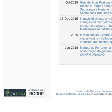
Oct-2018
Guia de Boas Práticas 
Riscos e Perigos para 
Segurança e Higiene no
Sector dos Produtos Lá
15-Dec-2015
Impacts of climate and 
changes on the hydrolo
erosion processes of tw
Mediterranean catchme
2025
In vitro culture Cynara
var. sylvestris – callog
induction and micropro
Jun-2018
Manual da Ferramenta 
optimização da gestão 
CONFIGURAÇÃO
Serviços de Ciência e Coopera
DSpace Software, version 1.6.2
Copyright © 20