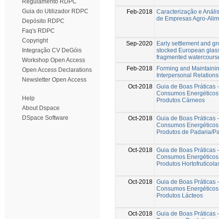
Regulamento RDPC
Guia do Utilizador RDPC
Feb-2018
Caracterização e Análi
de Empresas Agro-Alim
Depósito RDPC
Faq's RDPC
Copyright
Sep-2020
Early settlement and gr
stocked European glass
Integração CV DeGóis
fragmented watercours
Workshop Open Access
Feb-2018
Forming and Maintaini
Open Access Declarations
Interpersonal Relations
Newsletter Open Access
Oct-2018
Guia de Boas Práticas 
Consumos Energéticos 
Help
Produtos Cárneos
About Dspace
DSpace Software
Oct-2018
Guia de Boas Práticas 
Consumos Energéticos 
Produtos de Padaria/Pa
Oct-2018
Guia de Boas Práticas 
Consumos Energéticos 
Produtos Hortofrutícola
Oct-2018
Guia de Boas Práticas 
Consumos Energéticos 
Produtos Lácteos
Oct-2018
Guia de Boas Práticas 