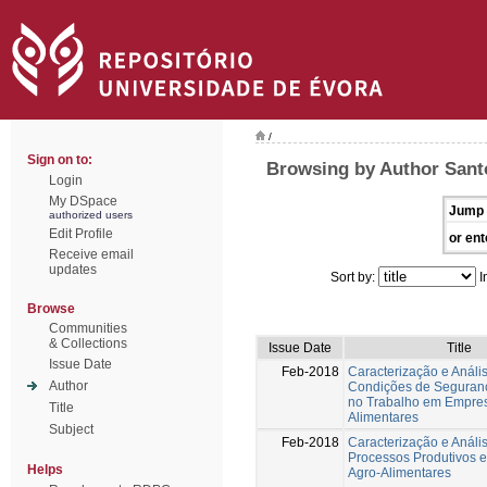
/
Sign on to:
Browsing by Author Santo
Login
My DSpace
Jump 
authorized users
Edit Profile
or ent
Receive email
updates
Sort by:
I
Browse
Communities
& Collections
Issue Date
Title
Issue Date
Feb-2018
Caracterização e Análi
Author
Condições de Seguran
no Trabalho em Empres
Title
Alimentares
Subject
Feb-2018
Caracterização e Análi
Processos Produtivos
Helps
Agro-Alimentares