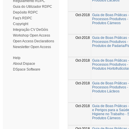
Produtos Lácteos
Regulamento RDPC
Guia do Utilizador RDPC
Depósito RDPC
Oct-2018
Guia de Boas Práticas 
Faq's RDPC
Processos Produtivos -
Produtos Cárneos
Copyright
Integração CV DeGóis
Workshop Open Access
Oct-2018
Guia de Boas Práticas 
Open Access Declarations
Processos Produtivos -
Produtos de Padaria/Pa
Newsletter Open Access
Help
Oct-2018
Guia de Boas Práticas 
About Dspace
Processos Produtivos -
Produtos Hortofrutícola
DSpace Software
Oct-2018
Guia de Boas Práticas 
Processos Produtivos -
Produtos Lácteos
Oct-2018
Guia de Boas Práticas 
e Perigos para a Saúd
Higiene no Trabalho - 
Produtos Cárneos
Oct-2018
Guia de Boas Práticas 