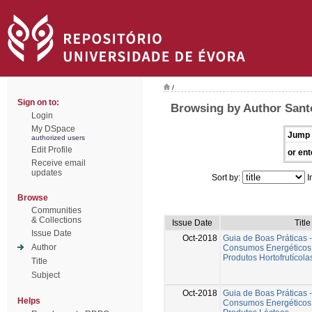
/
Sign on to:
Browsing by Author Santo
Login
My DSpace
Jump 
authorized users
Edit Profile
or ent
Receive email
updates
Sort by:
I
Browse
Communities
& Collections
Issue Date
Title
Issue Date
Oct-2018
Guia de Boas Práticas 
Author
Consumos Energéticos 
Produtos Hortofrutícola
Title
Subject
Oct-2018
Guia de Boas Práticas 
Helps
Consumos Energéticos 