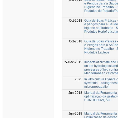
e Perigos para a Saúd
Higiene no Trabalho - 
Produtos de Padaria/Pa
Oct-2018
Guia de Boas Práticas 
e perigos para a Saúde
higiene no Trabalho - S
Produtos Hortofrutícola
Oct-2018
Guia de Boas Práticas 
e Perigos para a Saúd
Higiene no Trabalho - 
Produtos Lácteos
15-Dec-2015
Impacts of climate and
on the hydrological and
processes of two contra
Mediterranean catchme
2025
In vitro culture Cynara 
sylvestris – callogenes
micropropagation
Jun-2018
Manual da Ferramenta 
optimização da gestão 
CONFIGURAÇÃO
Jun-2018
Manual da Ferramenta 
Optimização da gestão