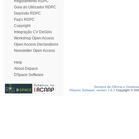
Regulamento RDPC
Guia do Utilizador RDPC
Depósito RDPC
Faq's RDPC
Copyright
Integração CV DeGóis
Workshop Open Access
Open Access Declarations
Newsletter Open Access
Help
About Dspace
DSpace Software
Serviços de Ciência e Coopera
DSpace Software, version 1.6.2
Copyright © 20