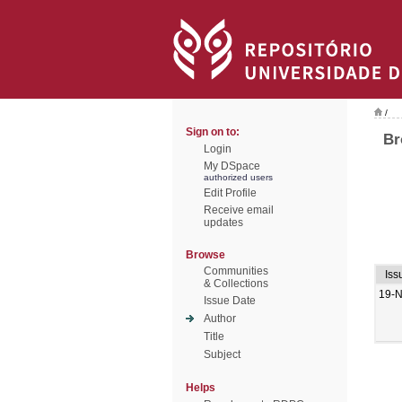
/
Sign on to:
Br
Login
My DSpace
authorized users
Edit Profile
Receive email
updates
Browse
Communities
Iss
& Collections
19-
Issue Date
Author
Title
Subject
Helps