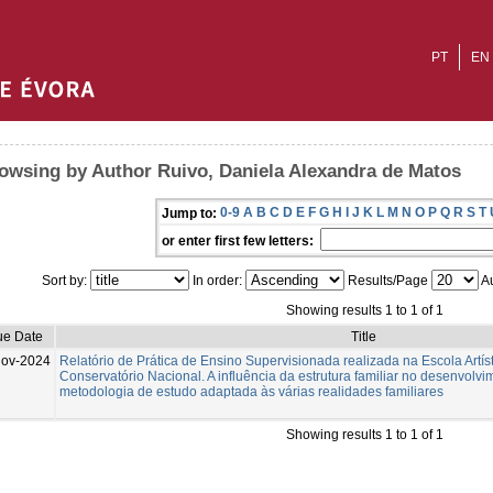
PT
EN
owsing by Author Ruivo, Daniela Alexandra de Matos
0-9
A
B
C
D
E
F
G
H
I
J
K
L
M
N
O
P
Q
R
S
T
Jump to:
or enter first few letters:
Sort by:
In order:
Results/Page
Au
Showing results 1 to 1 of 1
ue Date
Title
Nov-2024
Relatório de Prática de Ensino Supervisionada realizada na Escola Artís
Conservatório Nacional. A influência da estrutura familiar no desenvolvi
metodologia de estudo adaptada às várias realidades familiares
Showing results 1 to 1 of 1