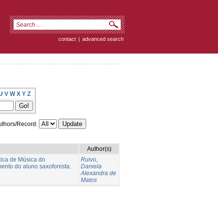
contact
|
advanced search
U
V
W
X
Y
Z
thors/Record:
Author(s)
tica de Música do
Ruivo,
mento do aluno saxofonista:
Daniela
Alexandra de
Matos