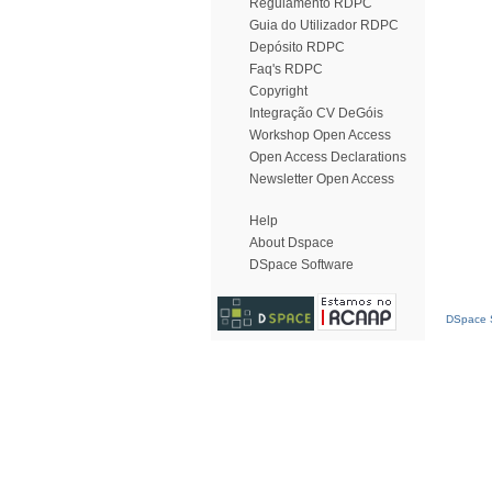
Regulamento RDPC
Guia do Utilizador RDPC
Depósito RDPC
Faq's RDPC
Copyright
Integração CV DeGóis
Workshop Open Access
Open Access Declarations
Newsletter Open Access
Help
About Dspace
DSpace Software
DSpace S