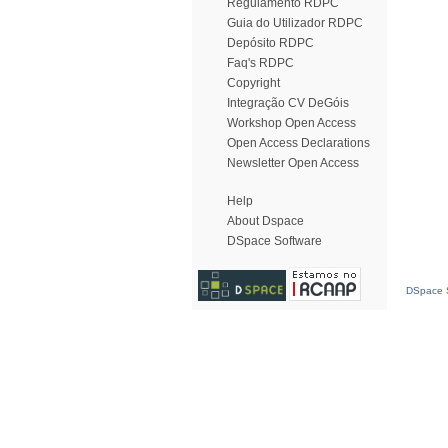
Regulamento RDPC
Guia do Utilizador RDPC
Depósito RDPC
Faq's RDPC
Copyright
Integração CV DeGóis
Workshop Open Access
Open Access Declarations
Newsletter Open Access
Help
About Dspace
DSpace Software
DSpace S