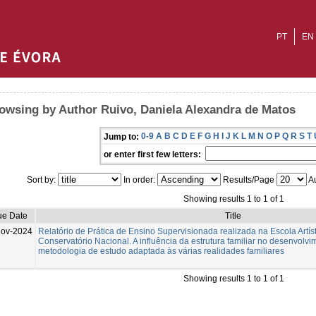
PT
EN
owsing by Author Ruivo, Daniela Alexandra de Matos
0-9
A
B
C
D
E
F
G
H
I
J
K
L
M
N
O
P
Q
R
S
T
Jump to:
or enter first few letters:
Sort by:
In order:
Results/Page
Au
Showing results 1 to 1 of 1
ue Date
Title
Nov-2024
Relatório de Prática de Ensino Supervisionada realizada na Escola Artís
Conservatório Nacional. A influência da estrutura familiar no desenvolvi
metodologia de estudo adaptada às várias realidades familiares
Showing results 1 to 1 of 1