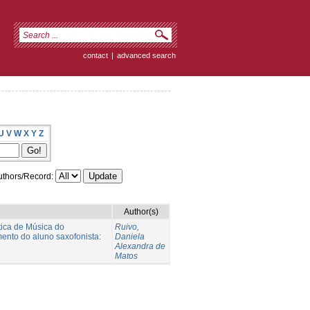
contact
|
advanced search
U
V
W
X
Y
Z
thors/Record:
Author(s)
tica de Música do
Ruivo,
mento do aluno saxofonista:
Daniela
Alexandra de
Matos