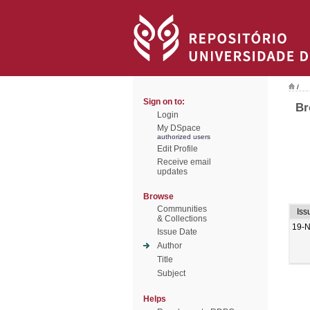
/
Sign on to:
Br
Login
My DSpace
authorized users
Edit Profile
Receive email
updates
Browse
Communities
Iss
& Collections
19-
Issue Date
Author
Title
Subject
Helps