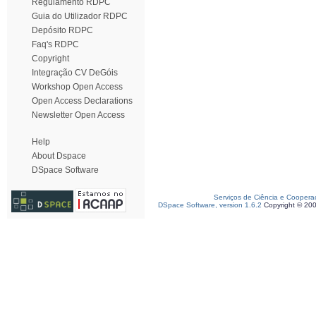
Regulamento RDPC
Guia do Utilizador RDPC
Depósito RDPC
Faq's RDPC
Copyright
Integração CV DeGóis
Workshop Open Access
Open Access Declarations
Newsletter Open Access
Help
About Dspace
DSpace Software
Serviços de Ciência e Coopera
DSpace Software, version 1.6.2
Copyright © 20