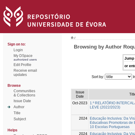
/
Sign on to:
Browsing by Author Roqu
Login
My DSpace
Jump 
authorized users
Edit Profile
or ent
Receive email
updates
Sort by:
I
Browse
Communities
Issue
Titl
& Collections
Date
Issue Date
Oct-2023
1.º RELATÓRIO INTERCA
Author
LEVE (2022/2023)
Title
2024
Educação Inclusiva: Da Vis
Subject
Educativas Promotoras de 
10 Escolas Portuguesas
Helps
2024
Educação Inclusiva: Da Vis