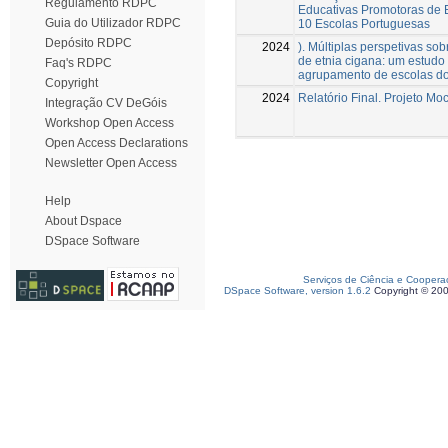
Regulamento RDPC
Educativas Promotoras de 
Guia do Utilizador RDPC
10 Escolas Portuguesas
Depósito RDPC
2024
). Múltiplas perspetivas so
de etnia cigana: um estud
Faq's RDPC
agrupamento de escolas do
Copyright
2024
Relatório Final. Projeto Mo
Integração CV DeGóis
Workshop Open Access
Open Access Declarations
Newsletter Open Access
Help
About Dspace
DSpace Software
Serviços de Ciência e Coopera
DSpace Software, version 1.6.2
Copyright © 20