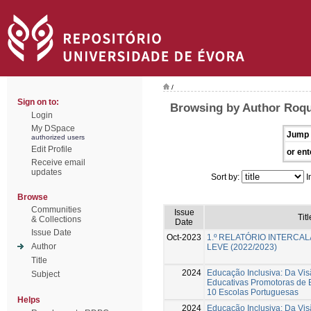
/
Sign on to:
Browsing by Author Roqu
Login
My DSpace
Jump 
authorized users
Edit Profile
or ent
Receive email
updates
Sort by:
I
Browse
Communities
Issue
Titl
& Collections
Date
Issue Date
Oct-2023
1.º RELATÓRIO INTERCA
Author
LEVE (2022/2023)
Title
2024
Educação Inclusiva: Da Vis
Subject
Educativas Promotoras de 
10 Escolas Portuguesas
Helps
2024
Educação Inclusiva: Da Vis