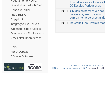
Regulamento RDPC
Educativas Promotoras de 
Guia do Utilizador RDPC
10 Escolas Portuguesas
Depósito RDPC
2024
). Múltiplas perspetivas so
de etnia cigana: um estud
Faq's RDPC
agrupamento de escolas do
Copyright
2024
Relatório Final. Projeto Mo
Integração CV DeGóis
Workshop Open Access
Open Access Declarations
Newsletter Open Access
Help
About Dspace
DSpace Software
Serviços de Ciência e Coopera
DSpace Software, version 1.6.2
Copyright © 20