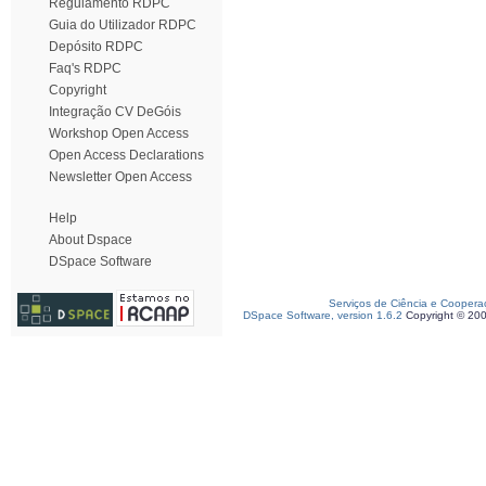
Regulamento RDPC
Guia do Utilizador RDPC
Depósito RDPC
Faq's RDPC
Copyright
Integração CV DeGóis
Workshop Open Access
Open Access Declarations
Newsletter Open Access
Help
About Dspace
DSpace Software
Serviços de Ciência e Coopera
DSpace Software, version 1.6.2
Copyright © 20