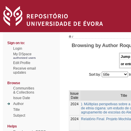
/
Sign on to:
Browsing by Author Roqu
Login
My DSpace
Jump 
authorized users
Edit Profile
or ent
Receive email
updates
Sort by:
I
Browse
Communities
& Collections
Issue
Title
Date
Issue Date
Author
2024
). Múltiplas perspetivas sobre 
de etnia cigana: um estudo de
Title
agrupamento de escolas do Ale
Subject
2024
Relatório Final. Projeto Mochi
Helps