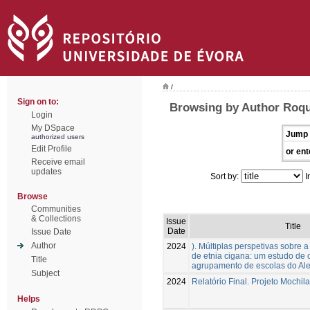
/
Sign on to:
Browsing by Author Roqu
Login
My DSpace
Jump 
authorized users
Edit Profile
or ent
Receive email
updates
Sort by:
I
Browse
Communities
& Collections
Issue
Title
Date
Issue Date
Author
2024
). Múltiplas perspetivas sobre 
de etnia cigana: um estudo de
Title
agrupamento de escolas do Ale
Subject
2024
Relatório Final. Projeto Mochi
Helps