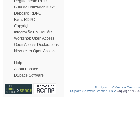
Regulamento RDPC
Guia do Utilizador RDPC
Depósito RDPC
Faq's RDPC
Copyright
Integração CV DeGóis
Workshop Open Access
Open Access Declarations
Newsletter Open Access
Help
About Dspace
DSpace Software
Serviços de Ciência e Coopera
DSpace Software, version 1.6.2
Copyright © 20