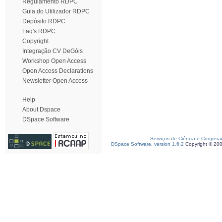
Regulamento RDPC
Guia do Utilizador RDPC
Depósito RDPC
Faq's RDPC
Copyright
Integração CV DeGóis
Workshop Open Access
Open Access Declarations
Newsletter Open Access
Help
About Dspace
DSpace Software
Serviços de Ciência e Coopera
DSpace Software, version 1.6.2
Copyright © 20