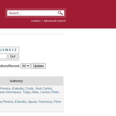
contact
|
advanced search
U
V
W
X
Y
Z
thors/Record:
Author(s)
-Pereira, Estevão
;
Costa, José Carlos
;
eiro-Henriques, Tiago
;
Neto, Carlos
;
Pinto-
la-Pereira, Estevão
;
Aguiar, Francisca
;
Pinto-