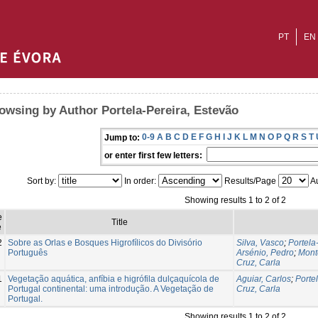
PT
EN
owsing by Author Portela-Pereira, Estevão
0-9
A
B
C
D
E
F
G
H
I
J
K
L
M
N
O
P
Q
R
S
T
Jump to:
or enter first few letters:
Sort by:
In order:
Results/Page
Au
Showing results 1 to 2 of 2
e
Title
e
2
Sobre as Orlas e Bosques Higrofílicos do Divisório
Silva, Vasco
;
Portela
Português
Arsénio, Pedro
;
Mont
Cruz, Carla
1
Vegetação aquática, anfíbia e higrófila dulçaquícola de
Aguiar, Carlos
;
Porte
Portugal continental: uma introdução. A Vegetação de
Cruz, Carla
Portugal.
Showing results 1 to 2 of 2