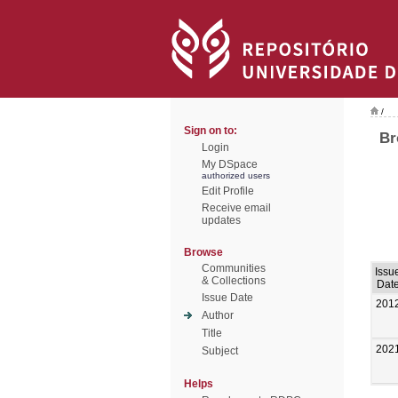
/
Sign on to:
Br
Login
My DSpace
authorized users
Edit Profile
Receive email
updates
Browse
Communities
Issu
& Collections
Dat
Issue Date
201
Author
Title
202
Subject
Helps