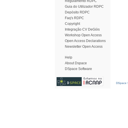
Regulamento RDPC
Guia do Utilizador RDPC
Depósito RDPC
Faq's RDPC
Copyright
Integração CV DeGóis
Workshop Open Access
Open Access Declarations
Newsletter Open Access
Help
About Dspace
DSpace Software
DSpace S