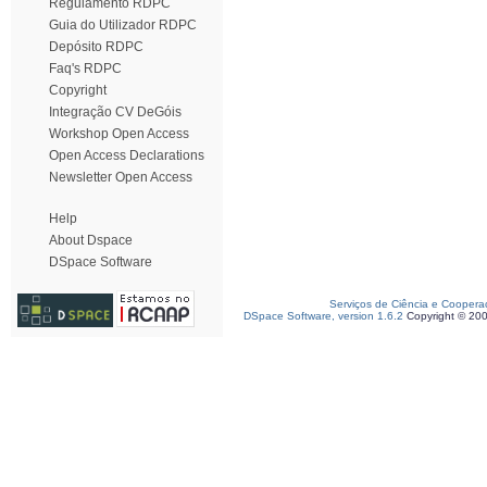
Regulamento RDPC
Guia do Utilizador RDPC
Depósito RDPC
Faq's RDPC
Copyright
Integração CV DeGóis
Workshop Open Access
Open Access Declarations
Newsletter Open Access
Help
About Dspace
DSpace Software
Serviços de Ciência e Coopera
DSpace Software, version 1.6.2
Copyright © 20