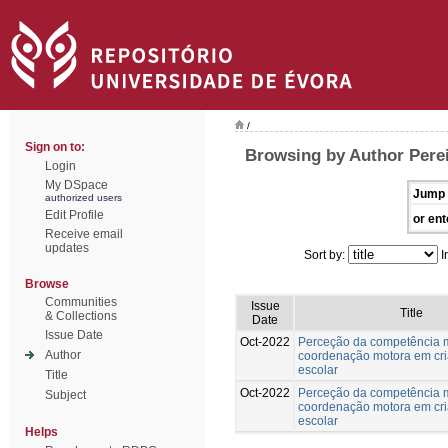
/
Sign on to:
Browsing by Author Pere
Login
My DSpace
Jump 
authorized users
Edit Profile
or ent
Receive email
updates
Sort by:
I
Browse
Communities
Issue
Title
& Collections
Date
Issue Date
Oct-2022
Perceção da competência 
Author
coordenação motora em cri
escolar
Title
Oct-2022
Perceção da competência 
Subject
coordenação motora em cri
escolar
Helps