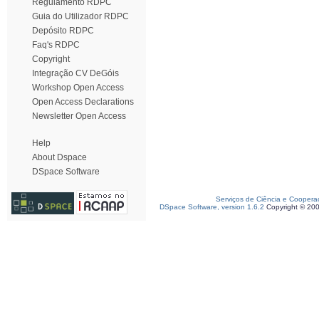
Regulamento RDPC
Guia do Utilizador RDPC
Depósito RDPC
Faq's RDPC
Copyright
Integração CV DeGóis
Workshop Open Access
Open Access Declarations
Newsletter Open Access
Help
About Dspace
DSpace Software
Serviços de Ciência e Coopera
DSpace Software, version 1.6.2
Copyright © 20