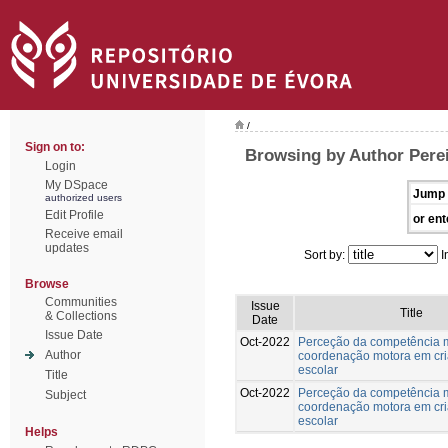
/
Sign on to:
Browsing by Author Pere
Login
My DSpace
Jump 
authorized users
Edit Profile
or ent
Receive email
updates
Sort by:
I
Browse
Communities
Issue
Title
& Collections
Date
Issue Date
Oct-2022
Perceção da competência 
Author
coordenação motora em cri
escolar
Title
Oct-2022
Perceção da competência 
Subject
coordenação motora em cri
escolar
Helps