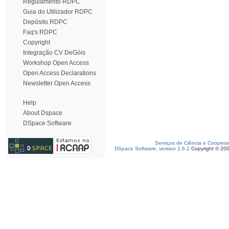
Regulamento RDPC
Guia do Utilizador RDPC
Depósito RDPC
Faq's RDPC
Copyright
Integração CV DeGóis
Workshop Open Access
Open Access Declarations
Newsletter Open Access
Help
About Dspace
DSpace Software
Serviços de Ciência e Coopera
DSpace Software, version 1.6.2
Copyright © 20