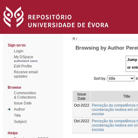
/
Sign on to:
Browsing by Author Pere
Login
My DSpace
Jump 
authorized users
Edit Profile
or ent
Receive email
updates
Sort by:
I
Browse
Communities
Issue
Title
& Collections
Date
Issue Date
Oct-2022
Perceção da competência 
Author
coordenação motora em cri
escolar
Title
Oct-2022
Perceção da competência 
Subject
coordenação motora em cri
escolar
Helps