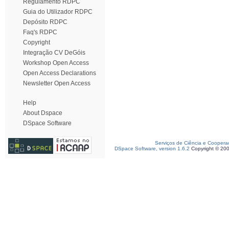
Regulamento RDPC
Guia do Utilizador RDPC
Depósito RDPC
Faq's RDPC
Copyright
Integração CV DeGóis
Workshop Open Access
Open Access Declarations
Newsletter Open Access
Help
About Dspace
DSpace Software
Serviços de Ciência e Coopera
DSpace Software, version 1.6.2
Copyright © 20