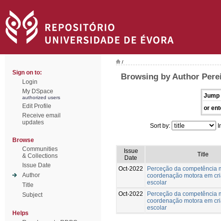
/
Sign on to:
Browsing by Author Pere
Login
My DSpace
Jump 
authorized users
Edit Profile
or ent
Receive email
updates
Sort by:
I
Browse
Communities
Issue
Title
& Collections
Date
Issue Date
Oct-2022
Perceção da competência 
Author
coordenação motora em cri
escolar
Title
Oct-2022
Perceção da competência 
Subject
coordenação motora em cri
escolar
Helps