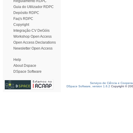
Regulamento RDPC
Guia do Utilizador RDPC
Depósito RDPC
Faq's RDPC
Copyright
Integração CV DeGóis
Workshop Open Access
Open Access Declarations
Newsletter Open Access
Help
About Dspace
DSpace Software
Serviços de Ciência e Coopera
DSpace Software, version 1.6.2
Copyright © 20