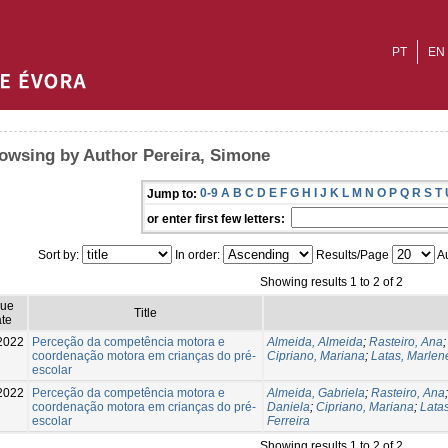
PT
EN
owsing by Author Pereira, Simone
0-9
A
B
C
D
E
F
G
H
I
J
K
L
M
N
O
P
Q
R
S
T
Jump to:
or enter first few letters:
Sort by:
In order:
Results/Page
Au
Showing results 1 to 2 of 2
sue
Title
te
2022
Perceção da competência motora e
Almeida, Almeida
;
Rasteiro, Ana
coordenação motora em crianças do pré-
Cipriano, Mariana
;
Latas, Marlen
escolar
2022
Perceção da competência motora e
Almeida, Gabriela
;
Rasteiro, Ana
coordenação motora em crianças do pré-
Daniela
;
Cipriano, Mariana
;
Lata
escolar
Ferreira
Showing results 1 to 2 of 2