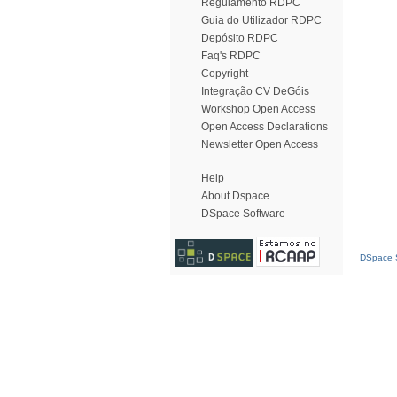
Regulamento RDPC
Guia do Utilizador RDPC
Depósito RDPC
Faq's RDPC
Copyright
Integração CV DeGóis
Workshop Open Access
Open Access Declarations
Newsletter Open Access
Help
About Dspace
DSpace Software
DSpace S