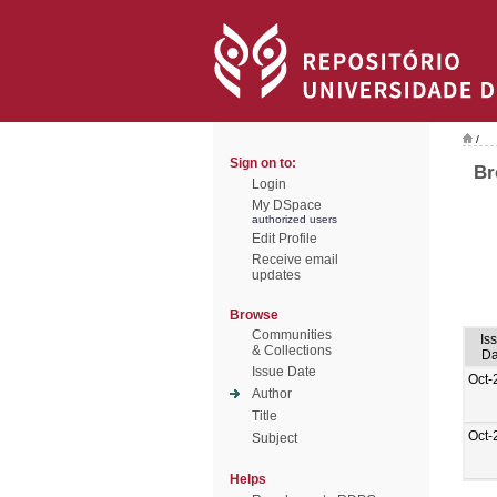
/
Sign on to:
Br
Login
My DSpace
authorized users
Edit Profile
Receive email
updates
Browse
Communities
Is
& Collections
Da
Issue Date
Oct-
Author
Title
Oct-
Subject
Helps