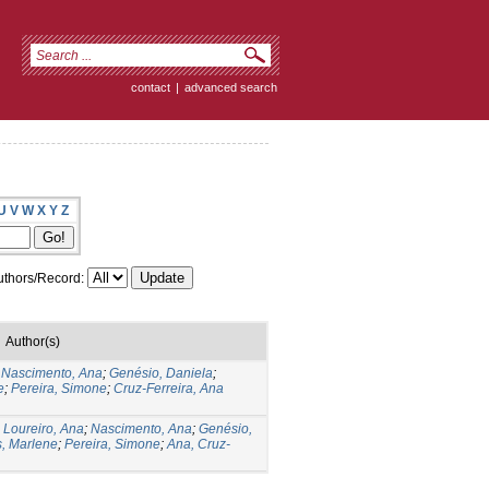
contact
|
advanced search
U
V
W
X
Y
Z
thors/Record:
Author(s)
;
Nascimento, Ana
;
Genésio, Daniela
;
e
;
Pereira, Simone
;
Cruz-Ferreira, Ana
;
Loureiro, Ana
;
Nascimento, Ana
;
Genésio,
s, Marlene
;
Pereira, Simone
;
Ana, Cruz-