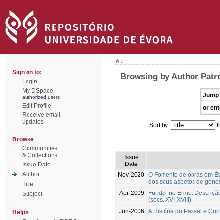
/
Sign on to:
Browsing by Author Patro
Login
My DSpace
Jump 
authorized users
Edit Profile
or ent
Receive email
updates
Sort by:
I
Browse
Communities
& Collections
Issue
Date
Issue Date
Author
Nov-2020
O Fomento de obras em Év
dos seus aspetos de génese
Title
Apr-2009
Fundar no Ermo. Descrição
Subject
(sécs. XVI-XVIII)
Jun-2006
A História do Passal e Con
Helps