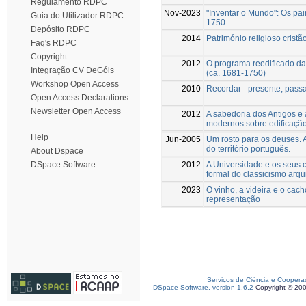
Regulamento RDPC
Nov-2023
"Inventar o Mundo": Os pai
Guia do Utilizador RDPC
1750
Depósito RDPC
2014
Património religioso crist
Faq's RDPC
Copyright
2012
O programa reedificado da
Integração CV DeGóis
(ca. 1681-1750)
Workshop Open Access
2010
Recordar - presente, passa
Open Access Declarations
Newsletter Open Access
2012
A sabedoria dos Antigos e a
modernos sobre edificaçã
Help
Jun-2005
Um rosto para os deuses. A
do território português.
About Dspace
2012
A Universidade e os seus c
DSpace Software
formal do classicismo arqu
2023
O vinho, a videira e o cac
representação
Serviços de Ciência e Coopera
DSpace Software, version 1.6.2
Copyright © 20