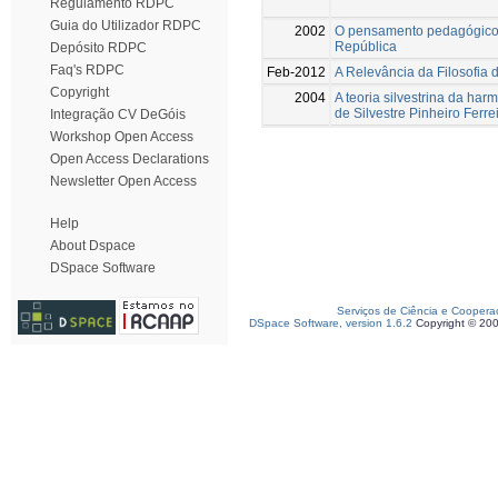
Regulamento RDPC
Guia do Utilizador RDPC
2002
O pensamento pedagógico 
República
Depósito RDPC
Faq's RDPC
Feb-2012
A Relevância da Filosofia
Copyright
2004
A teoria silvestrina da h
de Silvestre Pinheiro Ferre
Integração CV DeGóis
Workshop Open Access
Open Access Declarations
Newsletter Open Access
Help
About Dspace
DSpace Software
Serviços de Ciência e Coopera
DSpace Software, version 1.6.2
Copyright © 20