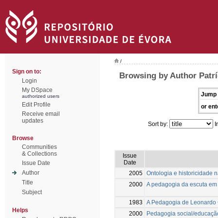
/
Sign on to:
Browsing by Author Patrí
Login
My DSpace
Jump 
authorized users
Edit Profile
or ent
Receive email
updates
Sort by:
I
Browse
Communities
& Collections
Issue
Date
Issue Date
Author
2005
Ontologia e historicidade 
Title
2000
A pedagogia da escuta em 
Subject
1983
A Pedagogia de Leonardo
Helps
2000
Pedagogia social/educação