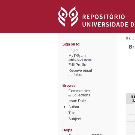
/
Sign on to:
Br
Login
My DSpace
authorized users
Edit Profile
Receive email
updates
Browse
Communities
& Collections
Is
D
Issue Date
Author
Title
Subject
Helps