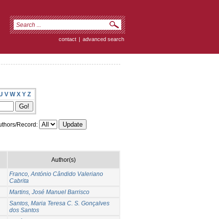
contact
|
advanced search
U
V
W
X
Y
Z
thors/Record:
Author(s)
Franco, António Cândido Valeriano
Cabrita
Martins, José Manuel Barrisco
Santos, Maria Teresa C. S. Gonçalves
dos Santos