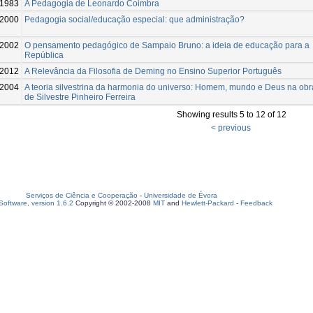
1983
A Pedagogia de Leonardo Coimbra
2000
Pedagogia social/educação especial: que administração?
2002
O pensamento pedagógico de Sampaio Bruno: a ideia de educação para a
República
-2012
A Relevância da Filosofia de Deming no Ensino Superior Português
2004
A teoria silvestrina da harmonia do universo: Homem, mundo e Deus na obr
de Silvestre Pinheiro Ferreira
Showing results 5 to 12 of 12
< previous
Serviços de Ciência e Cooperação
-
Universidade de Évora
oftware, version 1.6.2
Copyright © 2002-2008
MIT
and
Hewlett-Packard
-
Feedback