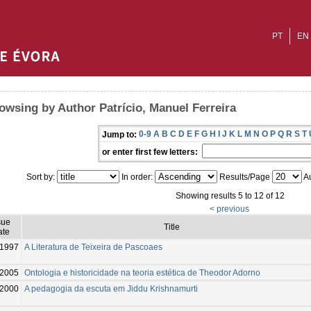
PT
EN
owsing by Author Patrício, Manuel Ferreira
0-9
A
B
C
D
E
F
G
H
I
J
K
L
M
N
O
P
Q
R
S
T
Jump to:
or enter first few letters:
Sort by:
In order:
Results/Page
Au
Showing results 5 to 12 of 12
< previous
sue
Title
ate
1997
A Literatura de Teixeira de Pascoaes
2005
Ontologia e historicidade na teoria estética de Theodor Adorno
2000
A pedagogia da escuta em Jiddu Krishnamurti