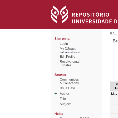
/
Sign on to:
Br
Login
My DSpace
authorized users
Edit Profile
Receive email
updates
Browse
Communities
& Collections
Is
D
Issue Date
Author
May
Title
Subject
Helps