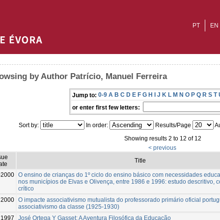
PT
EN
owsing by Author Patrício, Manuel Ferreira
0-9
A
B
C
D
E
F
G
H
I
J
K
L
M
N
O
P
Q
R
S
T
Jump to:
or enter first few letters:
Sort by:
In order:
Results/Page
Au
Showing results 2 to 12 of 12
< previous
sue
Title
ate
-2000
O ensino de crianças do 1º ciclo do ensino básico com necessidades educat
nos municípios de Elvas e Olivença, entre 1986 e 1996: estudo descritivo, 
crítico
2000
O impacte associativismo mutualista do professorado primário oficial portu
associativismo da classe (1925-1930)
1997
José Ortega Y Gasset: A Aventura Filosófica da Educação