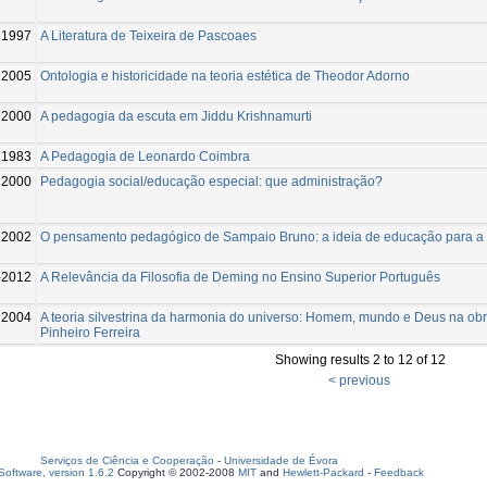
1997
A Literatura de Teixeira de Pascoaes
2005
Ontologia e historicidade na teoria estética de Theodor Adorno
2000
A pedagogia da escuta em Jiddu Krishnamurti
1983
A Pedagogia de Leonardo Coimbra
2000
Pedagogia social/educação especial: que administração?
2002
O pensamento pedagógico de Sampaio Bruno: a ideia de educação para a
-2012
A Relevância da Filosofia de Deming no Ensino Superior Português
2004
A teoria silvestrina da harmonia do universo: Homem, mundo e Deus na obr
Pinheiro Ferreira
Showing results 2 to 12 of 12
< previous
Serviços de Ciência e Cooperação
-
Universidade de Évora
oftware, version 1.6.2
Copyright © 2002-2008
MIT
and
Hewlett-Packard
-
Feedback