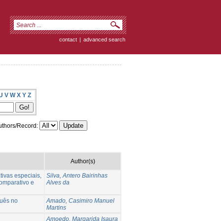
contact
|
advanced search
U
V
W
X
Y
Z
thors/Record:
Author(s)
ivas especiais,
Silva, Antero Bairinhas
comparativo e
Alves da
guês no
Amado, Casimiro Manuel
Martins
Amoedo, Margarida Isaura