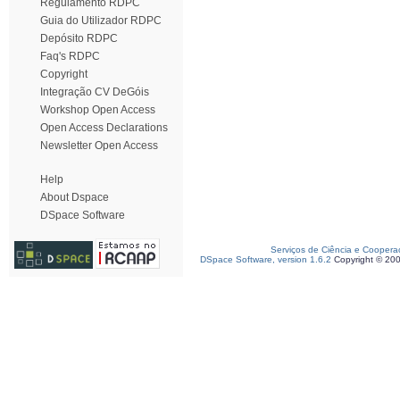
Regulamento RDPC
Guia do Utilizador RDPC
Depósito RDPC
Faq's RDPC
Copyright
Integração CV DeGóis
Workshop Open Access
Open Access Declarations
Newsletter Open Access
Help
About Dspace
DSpace Software
Serviços de Ciência e Coopera
DSpace Software, version 1.6.2
Copyright © 20