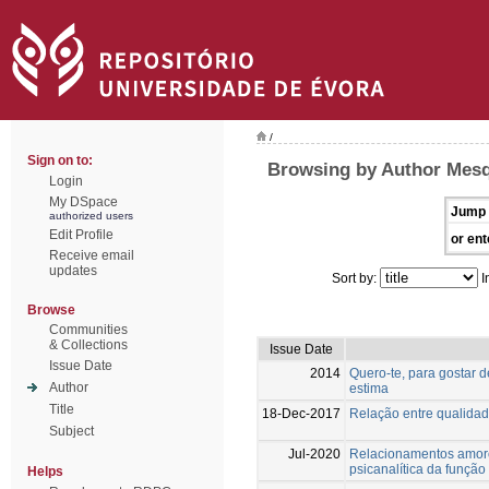
/
Sign on to:
Browsing by Author Mesqu
Login
My DSpace
Jump 
authorized users
Edit Profile
or ent
Receive email
updates
Sort by:
I
Browse
Communities
& Collections
Issue Date
Issue Date
2014
Quero-te, para gostar 
Author
estima
Title
18-Dec-2017
Relação entre qualidad
Subject
Jul-2020
Relacionamentos amoros
psicanalítica da funçã
Helps