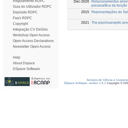
Regulamento RDPC
Dec-2020
Relacionamentos amoros
psicanalítica da funçã
Guia do Utilizador RDPC
2015
Representações do Self
Depósito RDPC
Faq's RDPC
2021
The psychoanalytic pro
Copyright
Integração CV DeGóis
Workshop Open Access
Open Access Declarations
Newsletter Open Access
Help
About Dspace
DSpace Software
Serviços de Ciência e Coopera
DSpace Software, version 1.6.2
Copyright © 20