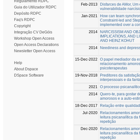
Regulamento RDPC
Feb-2013
Disfarces de AMor, Um 
Guia do Utilizador RDPC
vulnerabilidade narcísi
Depósito RDPC
Jan-2021
How can team synchron
Faq's RDPC
Constraint-led and Ste
implemented over a com
Copyright
2014
NARCISSISM AND OBJ
Integração CV DeGóis
IMPLICATIONS, AND 
Workshop Open Access
AND HEINZ KOHUT
Open Access Declarations
2014
Neediness and depres
Newsletter Open Access
15-Dec-2022
O papel mediador da ex
Help
relacionamento amoroso
psicoterapeutas
About Dspace
19-Nov-2018
Preditores da satisfaçã
DSpace Software
interpessoais e da fant
2021
O processo psicanalític
2014
Quero-te, para gostar 
amorosos e a auto-est
18-Dec-2017
Relação entre qualidad
Jul-2020
Relacionamentos amoro
leitura psicanalítica d
repetição
Dec-2020
Relacionamentos amoro
leitura psicanalítica 
repetição