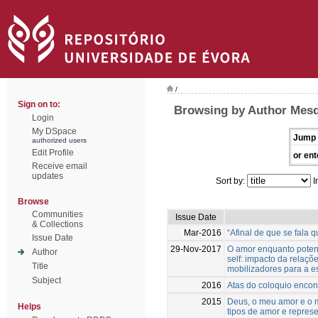
/
Sign on to:
Browsing by Author Mesqu
Login
My DSpace
Jump 
authorized users
Edit Profile
or ent
Receive email
updates
Sort by:
I
Browse
Communities
Issue Date
& Collections
Mar-2016
“Afinal de que se fala 
Issue Date
29-Nov-2017
O amor enquanto potenc
Author
self: impacto da relaçõ
Title
mobilizadores para a 
Subject
2016
Atas do coloquio encon
2015
Deus, o meu amor e o me
Helps
tipos de amor e represe