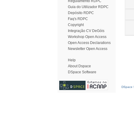
Regulamento RDPC
Guia do Utilizador RDPC
Depósito RDPC
Faq's RDPC
Copyright
Integração CV DeGóis
Workshop Open Access
Open Access Declarations
Newsletter Open Access
Help
About Dspace
DSpace Software
DSpace S