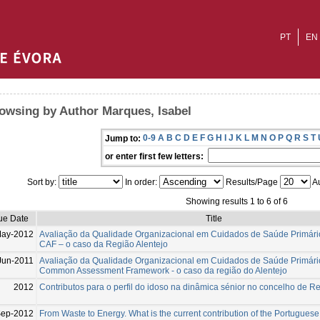
PT
EN
owsing by Author Marques, Isabel
0-9
A
B
C
D
E
F
G
H
I
J
K
L
M
N
O
P
Q
R
S
T
Jump to:
or enter first few letters:
Sort by:
In order:
Results/Page
Au
Showing results 1 to 6 of 6
ue Date
Title
May-2012
Avaliação da Qualidade Organizacional em Cuidados de Saúde Primário
CAF – o caso da Região Alentejo
Jun-2011
Avaliação da Qualidade Organizacional em Cuidados de Saúde Primário
Common Assessment Framework - o caso da região do Alentejo
2012
Contributos para o perfil do idoso na dinâmica sénior no concelho de 
ep-2012
From Waste to Energy. What is the current contribution of the Portugues