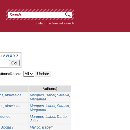
contact
|
advanced search
U
V
W
X
Y
Z
thors/Record:
Author(s)
s, através da
Marques, Isabel
;
Saraiva,
Margarida
s, através da
Marques, Isabel
;
Saraiva,
Margarida
Redondo
Marques, Isabel
;
Durão,
João
e Biogas?
Malico, Isabel
;