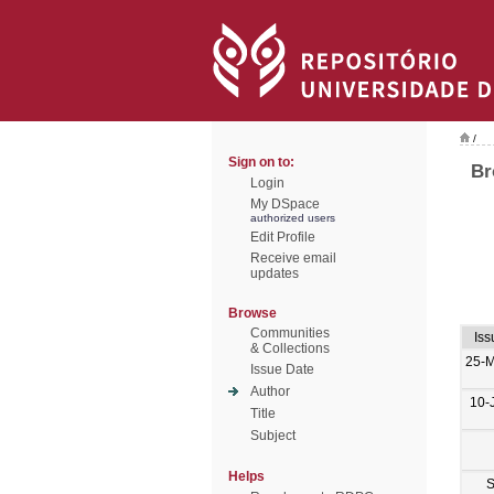
/
Sign on to:
Br
Login
My DSpace
authorized users
Edit Profile
Receive email
updates
Browse
Communities
Iss
& Collections
25-
Issue Date
Author
10-
Title
Subject
Helps
S