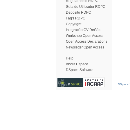
Regulamento RDPC
Guia do Utilizador RDPC
Depósito RDPC
Faq's RDPC
Copyright
Integração CV DeGóis
Workshop Open Access
Open Access Declarations
Newsletter Open Access
Help
About Dspace
DSpace Software
DSpace S