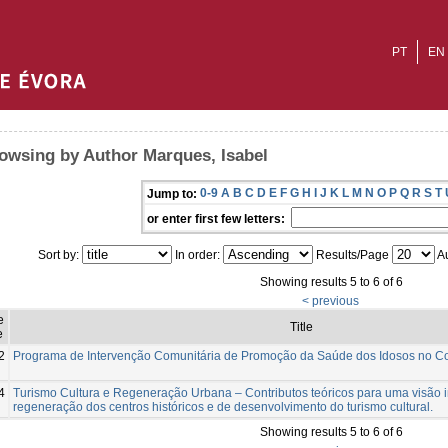
PT
EN
owsing by Author Marques, Isabel
0-9
A
B
C
D
E
F
G
H
I
J
K
L
M
N
O
P
Q
R
S
T
Jump to:
or enter first few letters:
Sort by:
In order:
Results/Page
Au
Showing results 5 to 6 of 6
< previous
e
Title
e
2
Programa de Intervenção Comunitária de Promoção da Saúde dos Idosos no 
4
Turismo Cultura e Regeneração Urbana – Contributos teóricos para uma visão 
regeneração dos centros históricos e de desenvolvimento do turismo cultural.
Showing results 5 to 6 of 6