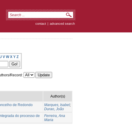
contact
|
advanced search
U
V
W
X
Y
Z
thors/Record:
Author(s)
Concelho de Redondo
Marques, Isabel
;
Durao, João
integrada do processo de
Ferreira, Ana
Maria