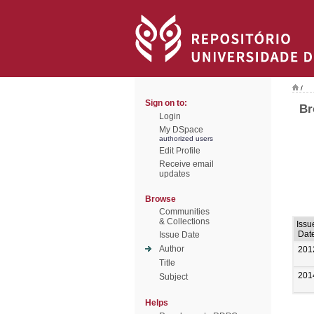
/
Sign on to:
Br
Login
My DSpace
authorized users
Edit Profile
Receive email
updates
Browse
Communities
& Collections
Issu
Dat
Issue Date
Author
201
Title
201
Subject
Helps