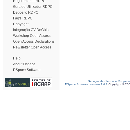
Regulamento RDPC
Guia do Utilizador RDPC
Depósito RDPC
Faq's RDPC
Copyright
Integração CV DeGóis
Workshop Open Access
Open Access Declarations
Newsletter Open Access
Help
About Dspace
DSpace Software
Serviços de Ciência e Coopera
DSpace Software, version 1.6.2
Copyright © 20