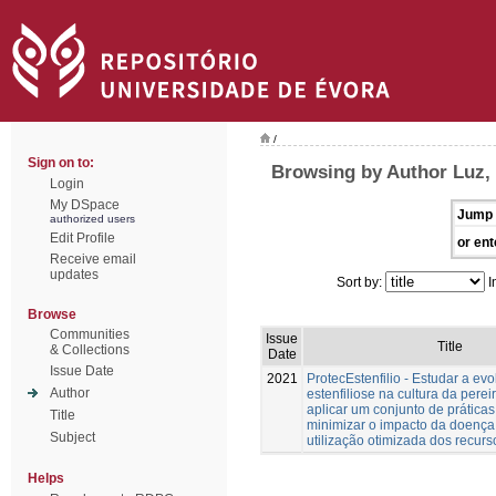
/
Sign on to:
Browsing by Author Luz,
Login
My DSpace
Jump 
authorized users
Edit Profile
or ent
Receive email
updates
Sort by:
I
Browse
Communities
Issue
Title
& Collections
Date
Issue Date
2021
ProtecEstenfilio - Estudar a ev
Author
estenfiliose na cultura da perei
aplicar um conjunto de prática
Title
minimizar o impacto da doença
Subject
utilização otimizada dos recurs
Helps