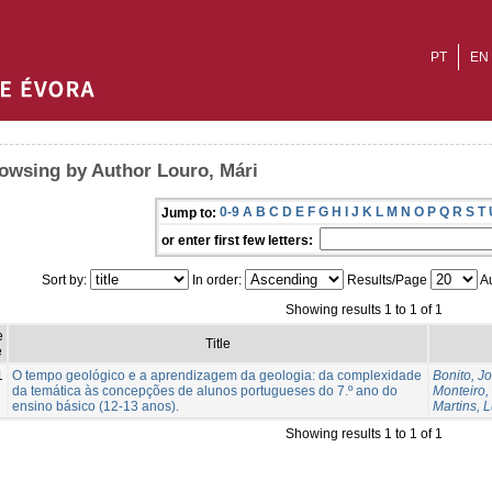
PT
EN
owsing by Author Louro, Mári
0-9
A
B
C
D
E
F
G
H
I
J
K
L
M
N
O
P
Q
R
S
T
Jump to:
or enter first few letters:
Sort by:
In order:
Results/Page
Au
Showing results 1 to 1 of 1
e
Title
e
1
O tempo geológico e a aprendizagem da geologia: da complexidade
Bonito, J
da temática às concepções de alunos portugueses do 7.º ano do
Monteiro,
ensino básico (12-13 anos).
Martins, 
Showing results 1 to 1 of 1