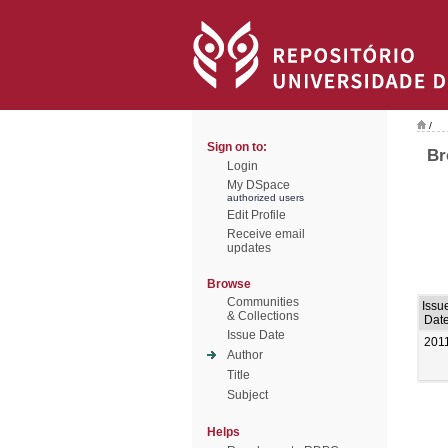
/
Sign on to:
Br
Login
My DSpace
authorized users
Edit Profile
Receive email
updates
Browse
Communities
Issu
& Collections
Dat
Issue Date
201
Author
Title
Subject
Helps