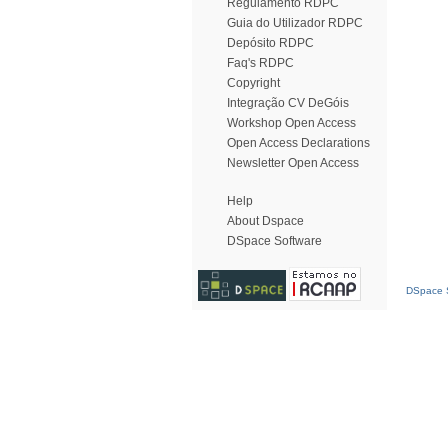
Regulamento RDPC
Guia do Utilizador RDPC
Depósito RDPC
Faq's RDPC
Copyright
Integração CV DeGóis
Workshop Open Access
Open Access Declarations
Newsletter Open Access
Help
About Dspace
DSpace Software
DSpace S