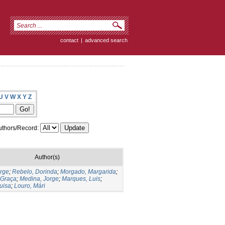
contact
|
advanced search
U
V
W
X
Y
Z
thors/Record:
Author(s)
orge
;
Rebelo, Dorinda
;
Morgado, Margarida
;
 Graça
;
Medina, Jorge
;
Marques, Luis
;
Luisa
;
Louro, Mári