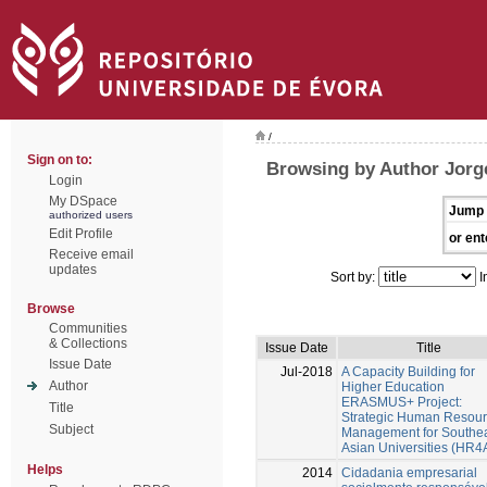
/
Sign on to:
Browsing by Author Jorg
Login
My DSpace
Jump 
authorized users
Edit Profile
or ent
Receive email
updates
Sort by:
I
Browse
Communities
& Collections
Issue Date
Title
Issue Date
Jul-2018
A Capacity Building for
Author
Higher Education
ERASMUS+ Project:
Title
Strategic Human Resou
Subject
Management for Southe
Asian Universities (HR4
Helps
2014
Cidadania empresarial