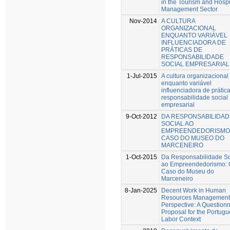
in the Tourism and Hospit
Management Sector
Nov-2014
A CULTURA
ORGANIZACIONAL
ENQUANTO VARIÁVEL
INFLUENCIADORA DE
PRÁTICAS DE
RESPONSABILIDADE
SOCIAL EMPRESARIAL
1-Jul-2015
A cultura organizacional
enquanto variável
influenciadora de prátic
responsabilidade social
empresarial
9-Oct-2012
DA RESPONSABILIDAD
SOCIAL AO
EMPREENDEDORISMO:
CASO DO MUSEO DO
MARCENEIRO
1-Oct-2015
Da Responsabilidade So
ao Empreendedorismo: 
Caso do Museu do
Marceneiro
8-Jan-2025
Decent Work in Human
Resources Management
Perspective: A Questionn
Proposal for the Portug
Labor Context