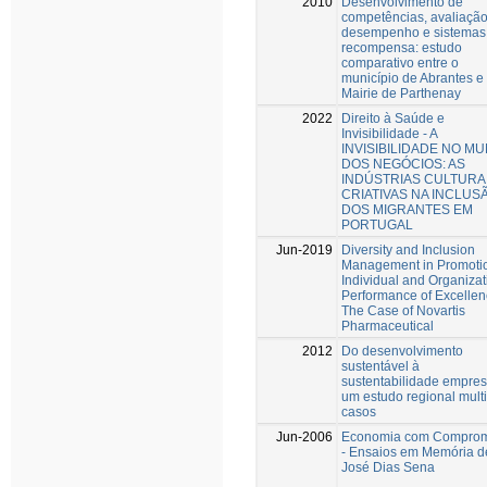
2010
Desenvolvimento de
competências, avaliaçã
desempenho e sistemas
recompensa: estudo
comparativo entre o
município de Abrantes e
Mairie de Parthenay
2022
Direito à Saúde e
Invisibilidade - A
INVISIBILIDADE NO M
DOS NEGÓCIOS: AS
INDÚSTRIAS CULTURAI
CRIATIVAS NA INCLUS
DOS MIGRANTES EM
PORTUGAL
Jun-2019
Diversity and Inclusion
Management in Promotio
Individual and Organizat
Performance of Excellen
The Case of Novartis
Pharmaceutical
2012
Do desenvolvimento
sustentável à
sustentabilidade empresa
um estudo regional multi
casos
Jun-2006
Economia com Comprom
- Ensaios em Memória d
José Dias Sena