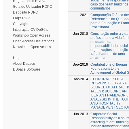
socialmente responsável
Regulamento RDPC
caso dos team buildings
Guia do Utilizador RDPC
comunitários
Depósito RDPC
2021
Comparação Teórica do
Faq's RDPC
Referenciais da Qualid
para a Educação e For
Copyright
Profissional
Integração CV DeGóis
Jun-2018
Conciliação entre a vida
Workshop Open Access
profissional e a vida fami
Open Access Declarations
no quadro da
responsabilidade social
Newsletter Open Access
organizações: perceção
trabalhadores de uma
autarquia
Help
About Dspace
Sep-2019
Contributions of Iberian
Foundations to the
DSpace Software
Achievement of Global 
Dec-2014
CORPORATE SOCIAL
RESPONSIBILITY AS A
SOURCE OF ATTRACTI
TALENT: BUILDING AN
IBERIAN FRAMEWORK
ANALYSIS IN THE TOU
AND HOSPITALITY
MANAGEMENT SECTO
Jun-2013
Corporate Social
Responsibility as a sour
attracting talent: buildin
Iberian framework of ana