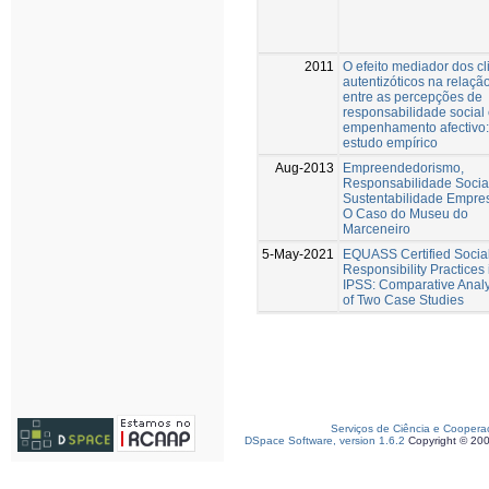
2011
O efeito mediador dos c
autentizóticos na relaçã
entre as percepções de
responsabilidade social 
empenhamento afectivo
estudo empírico
Aug-2013
Empreendedorismo,
Responsabilidade Socia
Sustentabilidade Empres
O Caso do Museu do
Marceneiro
5-May-2021
EQUASS Certified Socia
Responsibility Practices 
IPSS: Comparative Analy
of Two Case Studies
Serviços de Ciência e Coopera
DSpace Software, version 1.6.2
Copyright © 20