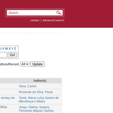
contact
|
advanced search
U
V
W
X
Y
Z
thors/Record:
Author(s)
Silva, Carlos
Resende da Silva, Paulo
 serviço de
Tomé, Maria Luísa Santos de
Mendonça e Matos
ÓRIA
Jorge, Fátima
;
Seabra,
Fernando Miguel
;
Santos,