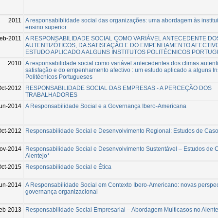
2011
A responsabiblidade social das organizações: uma abordagem às institu
ensino superior
eb-2011
A RESPONSABILIDADE SOCIAL COMO VARIÁVEL ANTECEDENTE DO
AUTENTIZÓTICOS, DA SATISFAÇÃO E DO EMPENHAMENTO AFECTIV
ESTUDO APLICADO A ALGUNS INSTITUTOS POLITÉCNICOS PORTU
2010
A responsabilidade social como variável antecedentes dos climas autenti
satisfação e do empenhamento afectivo : um estudo aplicado a alguns Ins
Politécnicos Portugueses
Oct-2012
RESPONSABILIDADE SOCIAL DAS EMPRESAS - A PERCEÇÃO DOS
TRABALHADORES
un-2014
A Responsabilidade Social e a Governança Ibero-Americana
Oct-2012
Responsabilidade Social e Desenvolvimento Regional: Estudos de Caso
ov-2014
Responsabilidade Social e Desenvolvimento Sustentável – Estudos de 
Alentejo*
Oct-2015
Responsabilidade Social e Ética
un-2014
A Responsabilidade Social em Contexto Ibero-Americano: novas perspec
governança organizacional
eb-2013
Responsabilidade Social Empresarial – Abordagem Multicasos no Alente