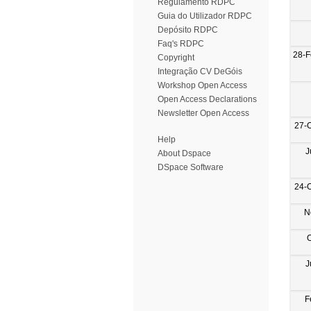
Regulamento RDPC
Guia do Utilizador RDPC
Depósito RDPC
Faq's RDPC
28-F
Copyright
Integração CV DeGóis
Workshop Open Access
Open Access Declarations
Newsletter Open Access
27-
Help
J
About Dspace
DSpace Software
24-
N
J
F