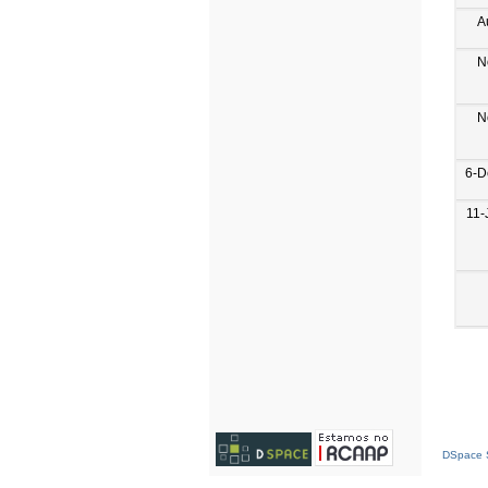
A
N
N
6-D
11-
DSpace S