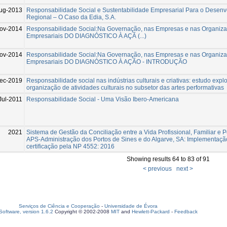
ug-2013
Responsabilidade Social e Sustentabilidade Empresarial Para o Desenv
Regional – O Caso da Edia, S.A.
ov-2014
Responsabilidade Social:Na Governação, nas Empresas e nas Organiz
Empresariais DO DIAGNÓSTICO À AÇÃ (...)
ov-2014
Responsabilidade Social:Na Governação, nas Empresas e nas Organiz
Empresariais DO DIAGNÓSTICO À AÇÃO - INTRODUÇÃO
ec-2019
Responsabilidade social nas indústrias culturais e criativas: estudo expl
organização de atividades culturais no subsetor das artes performativas
Jul-2011
Responsabilidade Social - Uma Visão Ibero-Americana
2021
Sistema de Gestão da Conciliação entre a Vida Profissional, Familiar e 
APS-Administração dos Portos de Sines e do Algarve, SA: Implementaçã
certificação pela NP 4552: 2016
Showing results 64 to 83 of 91
< previous
next >
Serviços de Ciência e Cooperação
-
Universidade de Évora
oftware, version 1.6.2
Copyright © 2002-2008
MIT
and
Hewlett-Packard
-
Feedback