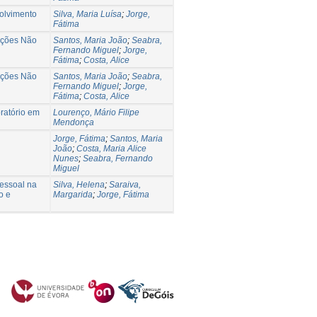
olvimento
Silva, Maria Luísa
;
Jorge,
Fátima
ações Não
Santos, Maria João
;
Seabra,
Fernando Miguel
;
Jorge,
Fátima
;
Costa, Alice
ações Não
Santos, Maria João
;
Seabra,
Fernando Miguel
;
Jorge,
Fátima
;
Costa, Alice
oratório em
Lourenço, Mário Filipe
Mendonça
Jorge, Fátima
;
Santos, Maria
João
;
Costa, Maria Alice
Nunes
;
Seabra, Fernando
Miguel
Pessoal na
Silva, Helena
;
Saraiva,
o e
Margarida
;
Jorge, Fátima