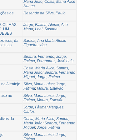
Maria João
;
Costa, Maria Alice
Nunes
ições de
Resende da Silva, Paulo
S CLIMAS
Jorge, Fátima
;
Aleixo, Ana
O: UM
Marta
;
Leal, Susana
GUESES
zóticos, da
Santos, Ana Marta Aleixo
titutos
Figueiras dos
Seabra, Fernando
;
Jorge,
Fátima
;
Fernández, José Luis
Costa, Maria Alice
;
Santos,
Maria João
;
Seabra, Fernando
Miguel
;
Jorge, Fátima
 no Alentejo
Silva, Maria Luísa
;
Jorge,
Fátima
;
Moura, Estevão
Caso no
Silva, Maria Luísa
;
Jorge,
Fátima
;
Moura, Estevão
Jorge, Fátima
;
Marques,
Carlos
tivas da
Costa, Maria Alice
;
Santos,
Maria João
;
Seabra, Fernando
Miguel
;
Jorge, Fátima
jo
Silva, Maria Luísa
;
Jorge,
Fátima