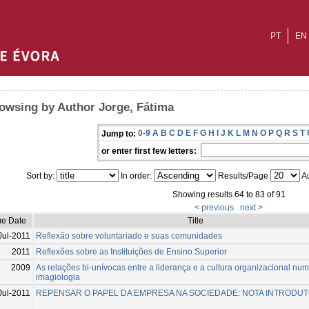
PT
EN
owsing by Author Jorge, Fátima
0-9
A
B
C
D
E
F
G
H
I
J
K
L
M
N
O
P
Q
R
S
T
Jump to:
or enter first few letters:
Sort by:
In order:
Results/Page
Au
Showing results 64 to 83 of 91
< previous
next >
ue Date
Title
Jul-2011
Reflexão sobre voluntariado e suas comunidades
2011
Reflexões sobre as Instituições de Ensino Superior
2009
As relações bi-unívocas entre a liderança e a cultura organizacional num
imagiologia
Jul-2011
REPENSAR O PAPEL DA EMPRESA NA SOCIEDADE: NOTA INTRODUT