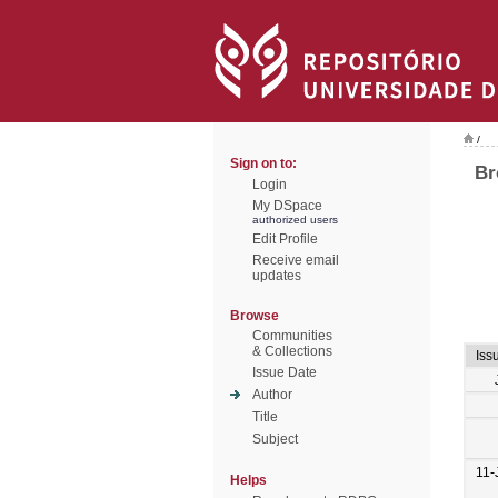
/
Sign on to:
Br
Login
My DSpace
authorized users
Edit Profile
Receive email
updates
Browse
Communities
& Collections
Iss
Issue Date
Author
Title
Subject
11-
Helps