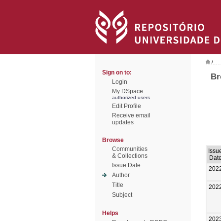
/
Sign on to:
Br
Login
My DSpace
authorized users
Edit Profile
Receive email
updates
Browse
Communities
Issu
& Collections
Dat
Issue Date
202
Author
Title
202
Subject
Helps
202