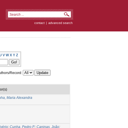
contact
|
advanced search
U
V
W
X
Y
Z
thors/Record:
or(s)
ha, Maria Alexandra
lvério
;
Cunha, Pedro P.
;
Caninas, João
;