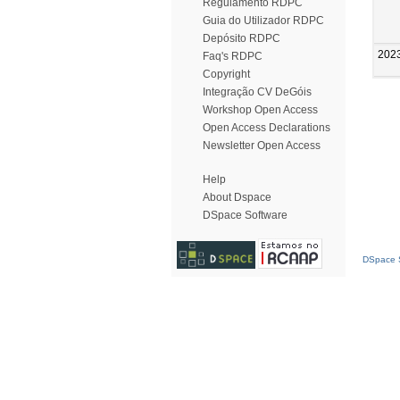
Regulamento RDPC
Guia do Utilizador RDPC
Depósito RDPC
202
Faq's RDPC
Copyright
Integração CV DeGóis
Workshop Open Access
Open Access Declarations
Newsletter Open Access
Help
About Dspace
DSpace Software
DSpace S