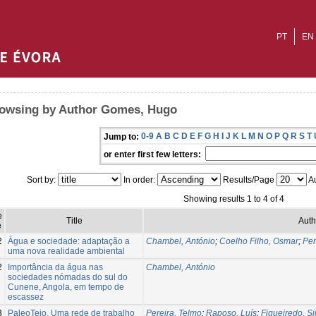
PT
EN
owsing by Author Gomes, Hugo
0-9
A
B
C
D
E
F
G
H
I
J
K
L
M
N
O
P
Q
R
S
T
Jump to:
or enter first few letters:
Sort by:
In order:
Results/Page
Au
Showing results 1 to 4 of 4
e
Title
Auth
e
2
Água e sociedade: adaptação a
Chambel, António
;
Coelho Filho, Osmar
;
Pen
uma nova realidade ambiental
2
Importância da água nas
Chambel, António
sociedades nómadas do sul do
Cunene, Angola, em tempo de
escassez
3
PaleoTejo. Uma rede de trabalho
Pereira, Telmo
;
Raposo, Luís
;
Figueiredo, Si