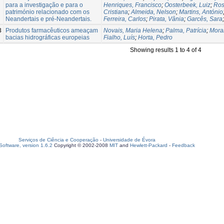
para a investigação e para o
Henriques, Francisco
;
Oosterbeek, Luiz
;
Ros
património relacionado com os
Cristiana
;
Almeida, Nelson
;
Martins, António
Neandertais e pré-Neandertais.
Ferreira, Carlos
;
Pirata, Vânia
;
Garcês, Sara
3
Produtos farmacêuticos ameaçam
Novais, Maria Helena
;
Palma, Patrícia
;
Mora
bacias hidrográficas europeias
Fialho, Luís
;
Horta, Pedro
Showing results 1 to 4 of 4
Serviços de Ciência e Cooperação
-
Universidade de Évora
oftware, version 1.6.2
Copyright © 2002-2008
MIT
and
Hewlett-Packard
-
Feedback