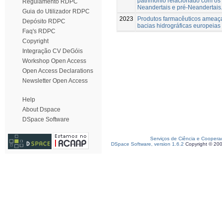
património relacionado com os
Regulamento RDPC
Neandertais e pré-Neandertais
Guia do Utilizador RDPC
2023
Produtos farmacêuticos amea
Depósito RDPC
bacias hidrográficas europeias
Faq's RDPC
Copyright
Integração CV DeGóis
Workshop Open Access
Open Access Declarations
Newsletter Open Access
Help
About Dspace
DSpace Software
Serviços de Ciência e Coopera
DSpace Software, version 1.6.2
Copyright © 20