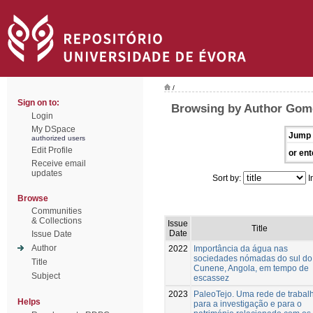
/
Sign on to:
Browsing by Author Gom
Login
My DSpace
Jump 
authorized users
Edit Profile
or ent
Receive email
updates
Sort by:
I
Browse
Communities
& Collections
Issue
Title
Date
Issue Date
Author
2022
Importância da água nas
sociedades nómadas do sul do
Title
Cunene, Angola, em tempo de
Subject
escassez
2023
PaleoTejo. Uma rede de trabal
Helps
para a investigação e para o