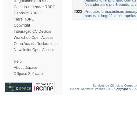
património relacionado com os
Regulamento RDPC
Neandertais e pré-Neandertais
Guia do Utilizador RDPC
2023
Produtos farmacêuticos amea
Depósito RDPC
bacias hidrográficas europeias
Faq's RDPC
Copyright
Integração CV DeGóis
Workshop Open Access
Open Access Declarations
Newsletter Open Access
Help
About Dspace
DSpace Software
Serviços de Ciência e Coopera
DSpace Software, version 1.6.2
Copyright © 20