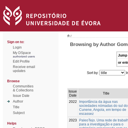
/
Sign on to:
Browsing by Author Gom
Login
My DSpace
Jump 
authorized users
Edit Profile
or ent
Receive email
updates
Sort by:
I
Browse
Communities
& Collections
Issue
Title
Date
Issue Date
Author
2022
Importância da água nas
sociedades nómadas do sul do
Title
Cunene, Angola, em tempo de
Subject
escassez
2023
PaleoTejo. Uma rede de trabal
Helps
para a investigação e para o