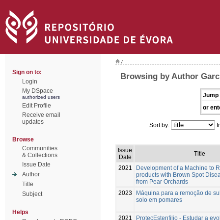
/
Sign on to:
Browsing by Author Garc
Login
My DSpace
Jump 
authorized users
Edit Profile
or ent
Receive email
updates
Sort by:
I
Browse
Communities
Issue
Title
& Collections
Date
Issue Date
2021
Development of a Machine to 
Author
products with Brown Spot Dise
from Pear Orchards
Title
2023
Máquina para a remoção de su
Subject
solo em pomares
Helps
2021
ProtecEstenfilio - Estudar a ev