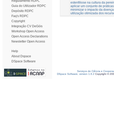
Regulamento RDPC
estenfiliose na cultura da perei
Guia do Utilizador RDPC
aplicar um conjunto de prática
minimizar o impacto da doença
Depósito RDPC
utilização otimizada dos recurs
Faq's RDPC
Copyright
Integração CV DeGóis
Workshop Open Access
Open Access Declarations
Newsletter Open Access
Help
About Dspace
DSpace Software
Serviços de Ciência e Coopera
DSpace Software, version 1.6.2
Copyright © 20